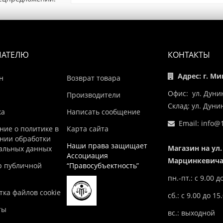
ПАТЕЛЮ
КОНТАКТЫ
Адрес: г. Ми
н
Возврат товара
Офис: ул. Дуни
Производители
Склад: ул. Дун
ка
Написать сообщение
Email:
info@1
ние о политике в
Карта сайта
нии обработки
Наши права защищает
Магазин на ул.
альных данных
Ассоциация
Марцинкевича,
р публичной
“Правосубъектность”
пн.-пт.: с 9.00 д
ка файлов cookie
сб.: с 9.00 до 15
ты
вс.: выходной