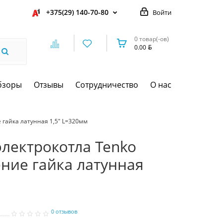
+375(29) 140-70-80
Войти
0 товар(-ов)
0.00
бзоры
Отзывы
Сотрудничество
О нас
 гайка латунная 1,5" L=320мм
электрокотла Tenko
ение гайка латунная
0 отзывов