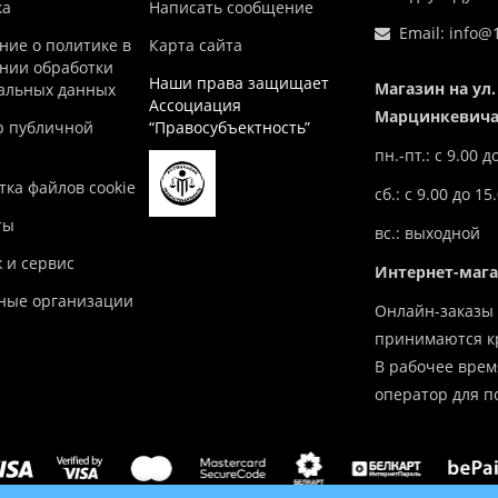
ка
Написать сообщение
Email:
info@1
ние о политике в
Карта сайта
нии обработки
Наши права защищает
Магазин на ул.
альных данных
Ассоциация
Марцинкевича,
р публичной
“Правосубъектность”
пн.-пт.: с 9.00 д
ка файлов cookie
сб.: с 9.00 до 15
ты
вс.: выходной
 и сервис
Интернет-маг
ные организации
Онлайн-заказы 
принимаются кр
В рабочее врем
оператор для п