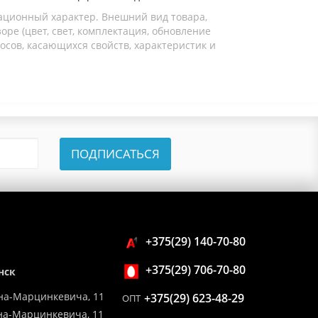
ационный характер. Внешний вид товара,
ре (цвет, свет, комплектация, обновление
осов, касающихся свойств, характеристик и
ПОДПИСАТЬСЯ
+375(29) 140-70-80
+375(29) 706-70-80
нск
на-Марцинкевича, 11
+375(29) 623-48-29
ОПТ
ина-Марцинкевича, 11