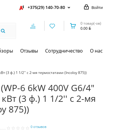
+375(29) 140-70-80
Войти
0 товар(-ов)
0.00
бзоры
Отзывы
Сотрудничество
О нас
т (3 ф.) 1 1/2'' c 2-мя термостатами (Incoloy 875))
X (WP-6 6kW 400V G6/4"
Вт (3 ф.) 1 1/2'' c 2-мя
y 875))
0 отзывов