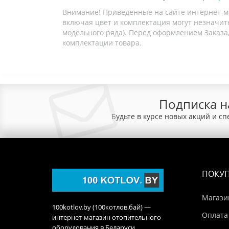
Внимание! Приведенные на сайте интернет-м
включая цвет и комплектация могут незначите
модельного ряда). Перед оформлением Заказа,
комплектации товара.
Подписка н
Будьте в курсе новых акций и с
ПОКУ
Магази
100kotlov.by (100котлов.бай) —
Оплата
интернет-магазин отопительного
оборудования в Беларуси.