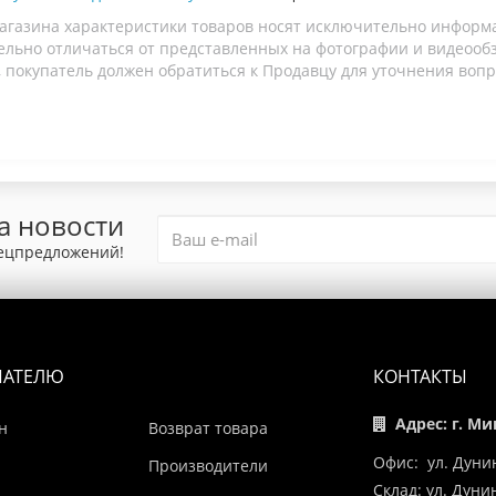
агазина характеристики товаров носят исключительно информ
льно отличаться от представленных на фотографии и видеообзо
 покупатель должен обратиться к Продавцу для уточнения вопр
а новости
пецпредложений!
ПАТЕЛЮ
КОНТАКТЫ
Адрес: г. Ми
н
Возврат товара
Офис: ул. Дуни
Производители
Склад: ул. Дун