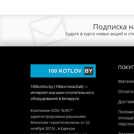
Подписка н
Будьте в курсе новых акций и с
ПОКУ
Магази
100kotlov.by (100котлов.бай) —
Оплата
интернет-магазин отопительного
оборудования в Беларуси.
Достав
Компания ООО "БЛК7"
Положе
зарегистрирована решением
отноше
Минским горисполкомом от 22
персон
ноября 2013г., в Едином
Догово