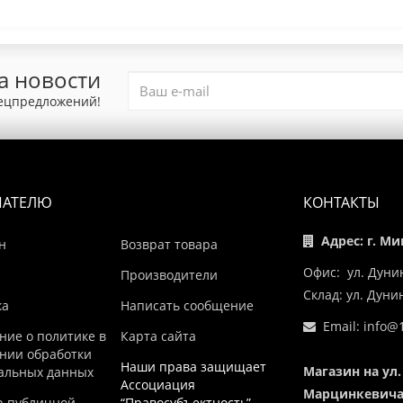
а новости
пецпредложений!
ПАТЕЛЮ
КОНТАКТЫ
Адрес: г. Ми
н
Возврат товара
Офис: ул. Дуни
Производители
Склад: ул. Дун
ка
Написать сообщение
Email:
info@1
ние о политике в
Карта сайта
нии обработки
Наши права защищает
Магазин на ул.
альных данных
Ассоциация
Марцинкевича,
р публичной
“Правосубъектность”