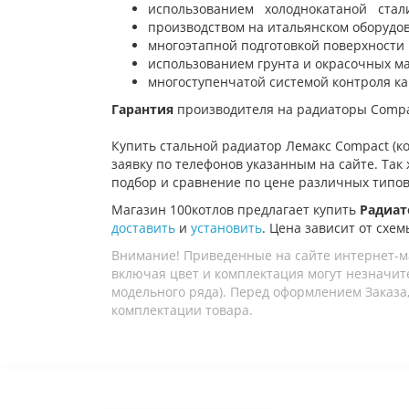
использованием холоднокатаной ста
производством на итальянском оборудов
многоэтапной подготовкой поверхности 
использованием грунта и окрасочных м
многоступенчатой системой контроля ка
Гарантия
производителя на радиаторы Compac
Купить стальной радиатор Лемакс Compact (ко
заявку по телефонов указанным на сайте. Так
подбор и сравнение по цене различных типов
Магазин 100котлов предлагает купить
Радиат
доставить
и
установить
. Цена зависит от схем
Внимание! Приведенные на сайте интернет-м
включая цвет и комплектация могут незначите
модельного ряда). Перед оформлением Заказа,
комплектации товара.