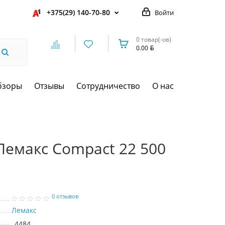
+375(29) 140-70-80
Войти
0 товар(-ов)
0.00
бзоры
Отзывы
Сотрудничество
О нас
Лемакс Compact 22 500
0 отзывов
Лемакс
4484