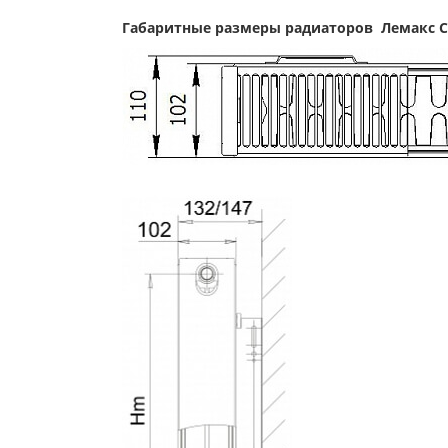
Габаритные размеры радиаторов
Лемакс C