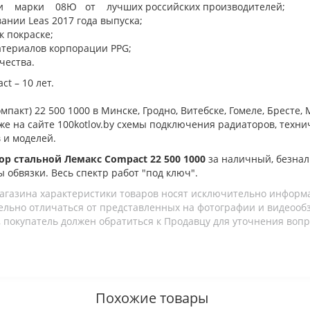
ли марки 08Ю от лучших российских производителей;
ании Leas 2017 года выпуска;
к покраске;
атериалов корпорации PPG;
чества.
t – 10 лет.
мпакт) 22 500 1000 в Минске, Гродно, Витебске, Гомеле, Брест
 же на сайте 100kotlov.by схемы подключения радиаторов, техн
 и моделей.
ор стальной Лемакс Compact 22 500 1000
за наличный, безнал
ы обвязки. Весь спектр работ "под ключ".
агазина характеристики товаров носят исключительно информ
льно отличаться от представленных на фотографии и видеообзо
 покупатель должен обратиться к Продавцу для уточнения вопр
Похожие товары