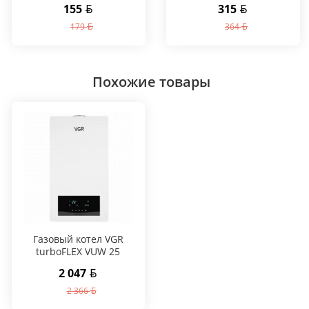
155
315
179
364
Похожие товары
Газовый котел VGR
turboFLEX VUW 25
2 047
2 366