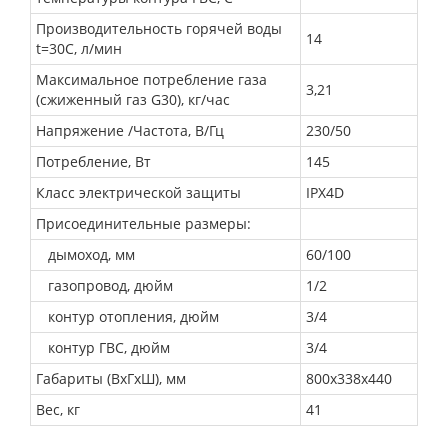
Производительность горячей воды
14
t=30С, л/мин
Максимальное потребление газа
3,21
(сжиженный газ G30), кг/час
Напряжение /Частота, В/Гц
230/50
Потребление, Вт
145
Класс электрической защиты
IPX4D
Присоединительные размеры:
дымоход, мм
60/100
газопровод, дюйм
1/2
контур отопления, дюйм
3/4
контур ГВС, дюйм
3/4
Габариты (ВхГхШ), мм
800х338х440
Вес, кг
41