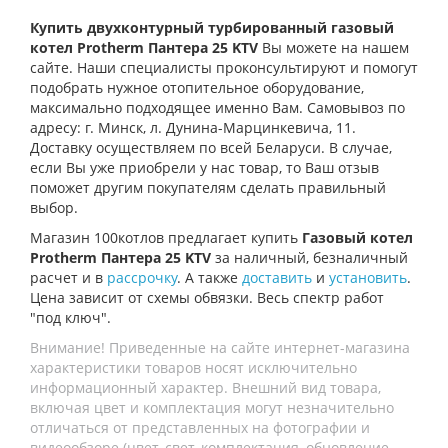
Купить двухконтурный турбированный газовый
котел Protherm Пантера 25
KTV
Вы можете на нашем
сайте. Наши специалисты проконсультируют и помогут
подобрать нужное отопительное оборудование,
максимально подходящее именно Вам. Самовывоз по
адресу: г. Минск, л. Дунина-Марцинкевича, 11.
Доставку осуществляем по всей Беларуси. В случае,
если Вы уже приобрели у нас товар, то Ваш отзыв
поможет другим покупателям сделать правильный
выбор.
Магазин 100котлов предлагает купить
Газовый котел
Protherm Пантера 25 KTV
за наличный, безналичный
расчет и в
рассрочку
. А также
доставить
и
установить
.
Цена зависит от схемы обвязки. Весь спектр работ
"под ключ".
Внимание! Приведенные на сайте интернет-магазина
характеристики товаров носят исключительно
информационный характер. Внешний вид товара,
включая цвет и комплектация могут незначительно
отличаться от представленных на фотографии и
видеообзоре (цвет, свет, комплектация, обновление