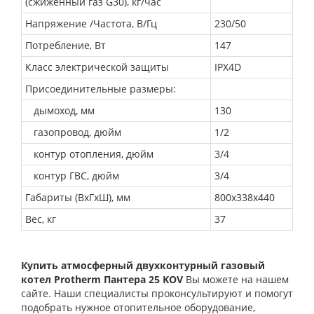
(сжиженный газ G30), кг/час
Напряжение /Частота, В/Гц
230/50
Потребление, Вт
147
Класс электрической защиты
IPX4D
Присоединительные размеры:
дымоход, мм
130
газопровод, дюйм
1/2
контур отопления, дюйм
3/4
контур ГВС, дюйм
3/4
Габариты (ВхГхШ), мм
800х338х440
Вес, кг
37
Купить атмосферный двухконтурный газовый
котел Protherm Пантера 25 KOV
Вы можете на нашем
сайте. Наши специалисты проконсультируют и помогут
подобрать нужное отопительное оборудование,