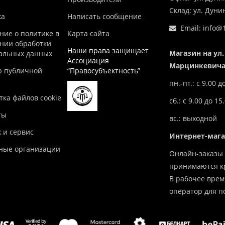
Склад: ул. Дун
ка
Написать сообщение
Email:
info@1
ние о политике в
Карта сайта
нии обработки
Наши права защищает
Магазин на ул.
альных данных
Ассоциация
Марцинкевича,
р публичной
“Правосубъектность”
пн.-пт.: с 9.00 д
ка файлов cookie
сб.: с 9.00 до 15
ты
вс.: выходной
 и сервис
Интернет-маг
ные организации
Онлайн-заказы 
принимаются кр
В рабочее врем
оператор для п