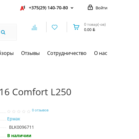
+375(29) 140-70-80
Войти
0 товар(-ов)
0.00
бзоры
Отзывы
Сотрудничество
О нас
16 Comfort L250
0 отзывов
Ермак
BLK0096711
В наличии