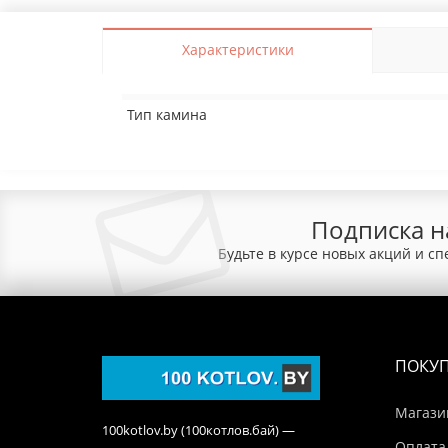
Характеристики
Тип камина
Подписка н
Будьте в курсе новых акций и с
ПОКУ
Магази
100kotlov.by (100котлов.бай) —
Оплата