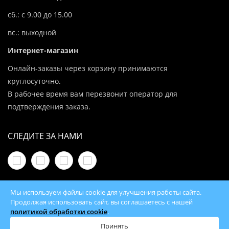
сб.: с 9.00 до 15.00
вс.: выходной
Интернет-магазин
Онлайн-заказы через корзину принимаются
круглосуточно.
В рабочее время вам перезвонит оператор для
подтверждения заказа.
СЛЕДИТЕ ЗА НАМИ
Мы используем файлы cookie для улучшения работы сайта.
Продолжая использовать сайт, вы соглашаетесь с нашей
политикой обработки cookie
.
© 2026 100Kotlov.by — продажа отопительного
оборудования с доставкой по всей Беларуси
Принять