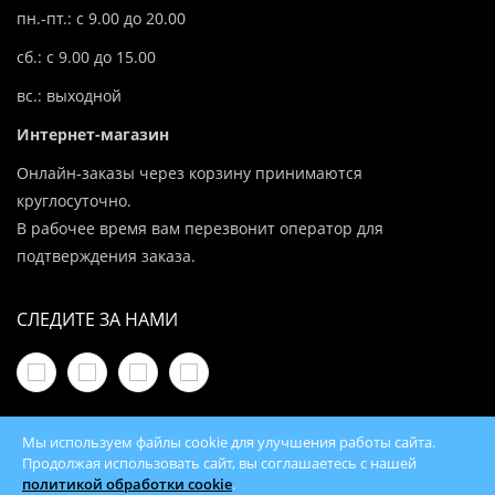
пн.-пт.: с 9.00 до 20.00
сб.: с 9.00 до 15.00
вс.: выходной
Интернет-магазин
Онлайн-заказы через корзину принимаются
круглосуточно.
В рабочее время вам перезвонит оператор для
подтверждения заказа.
СЛЕДИТЕ ЗА НАМИ
Мы используем файлы cookie для улучшения работы сайта.
Продолжая использовать сайт, вы соглашаетесь с нашей
политикой обработки cookie
.
© 2026 100Kotlov.by — продажа отопительного