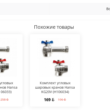
В
Похожие товары
угловых
Комплект угловых
нов Hansa
шаровых кранов Hansa
106033)
KG20V (Н106034)
169
258
196