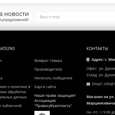
а новости
пецпредложений!
ПАТЕЛЮ
КОНТАКТЫ
Адрес: г. Ми
н
Возврат товара
Офис: ул. Дуни
Производители
Склад: ул. Дун
ка
Написать сообщение
Email:
info@1
ние о политике в
Карта сайта
нии обработки
Наши права защищает
Магазин на ул.
альных данных
Ассоциация
Марцинкевича,
р публичной
“Правосубъектность”
пн.-пт.: с 9.00 д