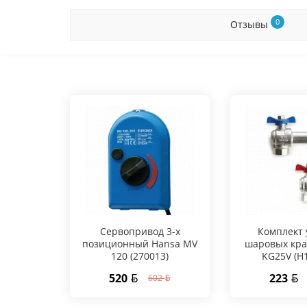
0
Отзывы
Сервопривод 3-х
Комплект 
позиционный Hansa MV
шаровых кра
120 (270013)
KG25V (Н
520
223
602