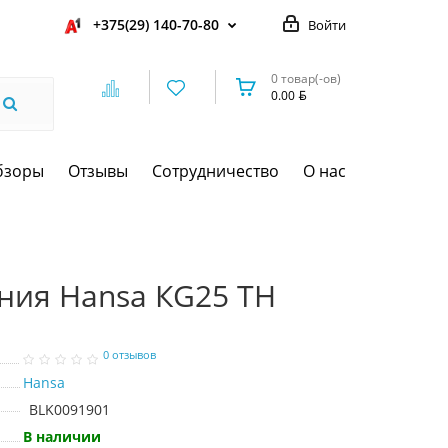
+375(29) 140-70-80
Войти
0 товар(-ов)
0.00
бзоры
Отзывы
Сотрудничество
О нас
ния Hansa КG25 TH
0 отзывов
Hansa
BLK0091901
В наличии