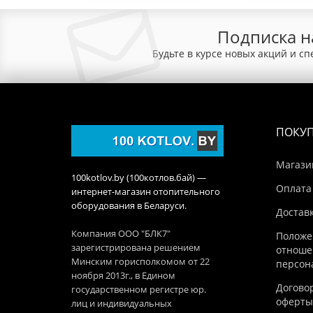
Подписка н
Будьте в курсе новых акций и с
ПОКУ
Магази
100kotlov.by (100котлов.бай) —
Оплата
интернет-магазин отопительного
оборудования в Беларуси.
Достав
Компания ООО "БЛК7"
Положе
зарегистрирована решением
отноше
Минским горисполкомом от 22
персон
ноября 2013г., в Едином
Догово
государственном регистре юр.
оферты
лиц и индивидуальных