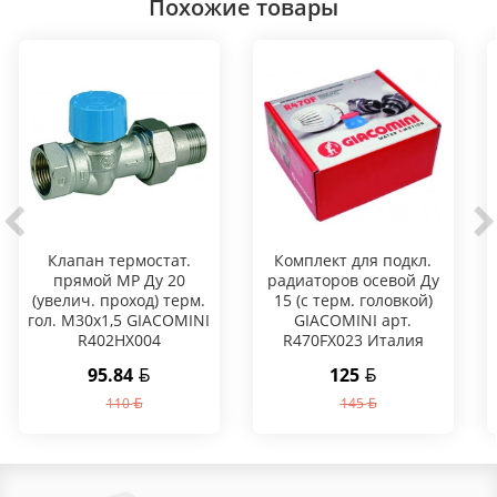
Похожие товары
Клапан термостат.
Комплект для подкл.
прямой МР Ду 20
радиаторов осевой Ду
(увелич. проход) терм.
15 (с терм. головкой)
гол. М30х1,5 GIACOMINI
GIACOMINI арт.
R402HX004
R470FX023 Италия
95.84
125
110
145