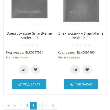
Электрокамин SmartFlame
Электрокамин SmartFlame
Modern F3
Realistic F1
Код товара:
BLK0097991
Код товара:
BLK0097990
Нет в наличии
Нет в наличии
ПОД ЗАКАЗ
ПОД ЗАКАЗ
|<
<
1
2
3
4
>
>|