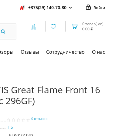
+375(29) 140-70-80
Войти
0 товар(-ов)
0.00
бзоры
Отзывы
Сотрудничество
О нас
S Great Flame Front 16
c 296GF)
0 отзывов
TIS
BLK0101042