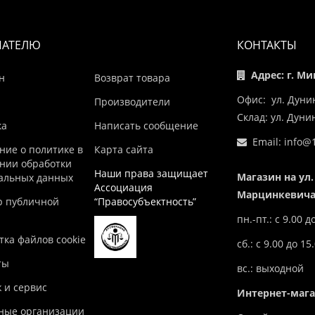
ПАТЕЛЮ
КОНТАКТЫ
Адрес: г. Ми
н
Возврат товара
Офис: ул. Дуни
Производители
Склад: ул. Дун
ка
Написать сообщение
Email:
info@1
ние о политике в
Карта сайта
нии обработки
Наши права защищает
Магазин на ул.
альных данных
Ассоциация
Марцинкевича,
р публичной
“Правосубъектность”
пн.-пт.: с 9.00 д
ка файлов cookie
сб.: с 9.00 до 15
ты
вс.: выходной
 и сервис
Интернет-маг
ные организации