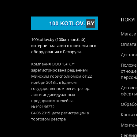
ПОКУ
Магази
100kotlov.by (100котлов.бай) —
Оплата
интернет-магазин отопительного
оборудования в Беларуси.
Достав
Компания ООО "БЛК7"
Положе
зарегистрирована решением
отноше
Минским горисполкомом от 22
персон
ноября 2013г., в Едином
Догово
государственном регистре юр.
оферты
лиц и индивидуальных
предпринимателей за
Обработ
№192166272.
04.05.2015 дата регистрации в
Контак
торговом реестре
Монтаж
Сервис