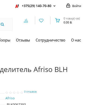
+375(29) 140-70-80
Войти
0 товар(-ов)
0.00
бзоры
Отзывы
Сотрудничество
О нас
делитель Afriso BLH
0 отзывов
Afriso
BLK0067393