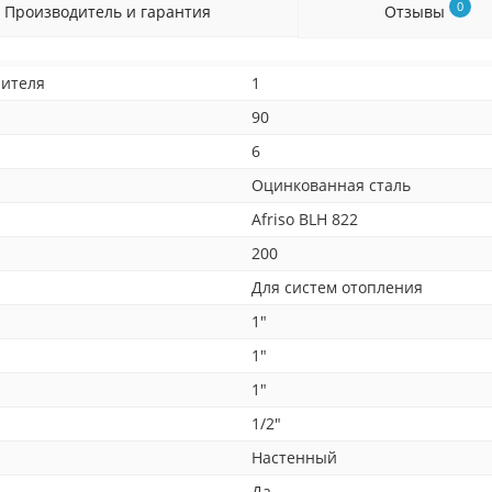
0
Производитель и гарантия
Отзывы
лителя
1
90
6
Оцинкованная сталь
Afriso BLH 822
200
Для систем отопления
1"
1"
1"
1/2"
Настенный
Да