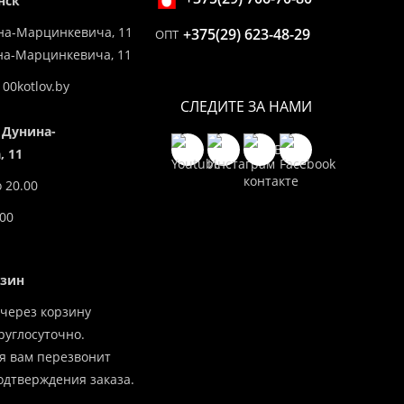
нск
на-Марцинкевича, 11
+375(29) 623-48-29
ОПТ
ина-Марцинкевича, 11
00kotlov.by
СЛЕДИТЕ ЗА НАМИ
 Дунина-
 11
о 20.00
.00
азин
через корзину
углосуточно.
я вам перезвонит
одтверждения заказа.