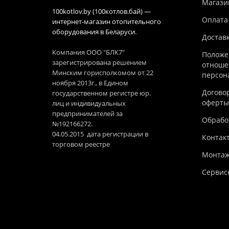
Магази
100kotlov.by (100котлов.бай) —
Оплата
интернет-магазин отопительного
оборудования в Беларуси.
Достав
Компания ООО "БЛК7"
Положе
зарегистрирована решением
отноше
Минским горисполкомом от 22
персон
ноября 2013г., в Едином
Догово
государственном регистре юр.
оферты
лиц и индивидуальных
предпринимателей за
Обработ
№192166272.
04.05.2015 дата регистрации в
Контак
торговом реестре
Монтаж
Сервис