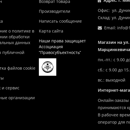
Адрес: г. Ми
н
Возврат товара
Офис: ул. Дуни
Производители
Склад: ул. Дун
ка
Написать сообщение
Email:
info@1
ние о политике в
Карта сайта
нии обработки
Наши права защищает
Магазин на ул.
альных данных
Ассоциация
Марцинкевича,
р публичной
“Правосубъектность”
пн.-пт.: с 9.00 д
ка файлов cookie
сб.: с 9.00 до 15
ты
вс.: выходной
 и сервис
Интернет-маг
ные организации
Онлайн-заказы 
принимаются кр
В рабочее врем
оператор для п