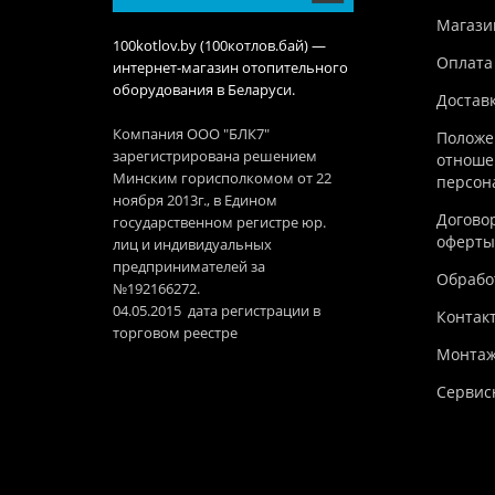
Магази
100kotlov.by (100котлов.бай) —
Оплата
интернет-магазин отопительного
оборудования в Беларуси.
Достав
Компания ООО "БЛК7"
Положе
зарегистрирована решением
отноше
Минским горисполкомом от 22
персон
ноября 2013г., в Едином
Догово
государственном регистре юр.
оферты
лиц и индивидуальных
предпринимателей за
Обработ
№192166272.
04.05.2015 дата регистрации в
Контак
торговом реестре
Монтаж
Сервис