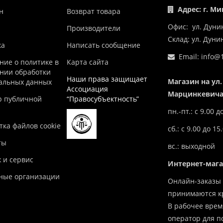
Адрес: г. Ми
н
Возврат товара
Офис: ул. Дуни
Производители
Склад: ул. Дун
ка
Написать сообщение
Email:
info@1
ние о политике в
Карта сайта
нии обработки
Наши права защищает
Магазин на ул.
альных данных
Ассоциация
Марцинкевича,
р публичной
“Правосубъектность”
пн.-пт.: с 9.00 д
ка файлов cookie
сб.: с 9.00 до 15
ты
вс.: выходной
 и сервис
Интернет-маг
ные организации
Онлайн-заказы 
принимаются кр
В рабочее врем
оператор для п