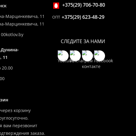
+375(29) 706-70-80
нск
на-Марцинкевича, 11
+375(29) 623-48-29
ОПТ
ина-Марцинкевича, 11
00kotlov.by
СЛЕДИТЕ ЗА НАМИ
 Дунина-
 11
о 20.00
.00
азин
через корзину
углосуточно.
я вам перезвонит
одтверждения заказа.