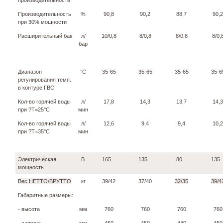
Производительность
%
90,8
90,2
88,7
90,2
при 30% мощности
Расширительный бак
л/
10/0,8
8/0,8
8/0,8
8/0,
бар
Диапазон
°С
35-65
35-65
35-65
35-6
регулирования темп.
в контуре ГВС
Кол-во горячей воды
л/
17,8
14,3
13,7
14,3
при ?Т=25°С
мин
Кол-во горячей воды
л/
12,6
9,4
9,4
10,2
при ?Т=35°С
мин
Электрическая
В
165
135
80
135
мощность
Вес НЕТТО/БРУТТО
кг
39/42
37/40
32/35
39/4
Габаритные размеры:
- высота
мм
760
760
760
760
- ширина
мм
450
450
440
450