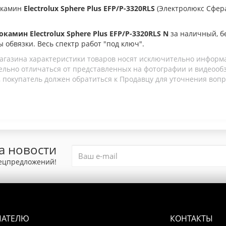
окамин
Electrolux Sphere Plus EFP/P-3320RLS
(Электролюкс Сфер
камин Electrolux Sphere Plus EFP/P-3320RLS N
за наличный, б
ы обвязки. Весь спектр работ "под ключ".
агазина характеристики товаров носят исключительно информ
льно отличаться от представленных на фотографии и видеообзо
 покупатель должен обратиться к Продавцу для уточнения вопр
а новости
пецпредложений!
ПАТЕЛЮ
КОНТАКТЫ