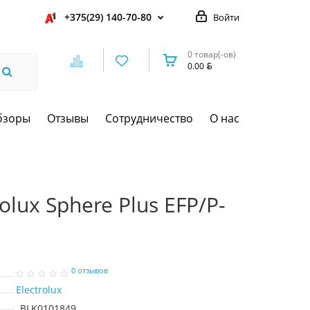
+375(29) 140-70-80
Войти
0 товар(-ов)
0.00
бзоры
Отзывы
Сотрудничество
О нас
lux Sphere Plus EFP/P-
0 отзывов
Electrolux
BLK0101849