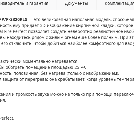
изводитель и гарантия
Документы
Комплектаци
EFP/P-3320RLS
— это великолепная напольная модель, способная
чность ему придает 3D-изображение кирпичной кладки, которое 
l Fire Perfect позволяет создать невероятно реалистичное изо
о вы находитесь рядом с живым огнем еще более полным. При э
е его отключить, чтобы добиться наиболее комфортного для вас 
актически моментально нагревается.
обы обогреть помещение площадью 25 м².
ость, половинная, без нагрева (только с изображением).
 защита от перегрева: она срабатывает, когда уровень темпер
жения и громкость звука можно не только при помощи переключ
ния.
erfect.