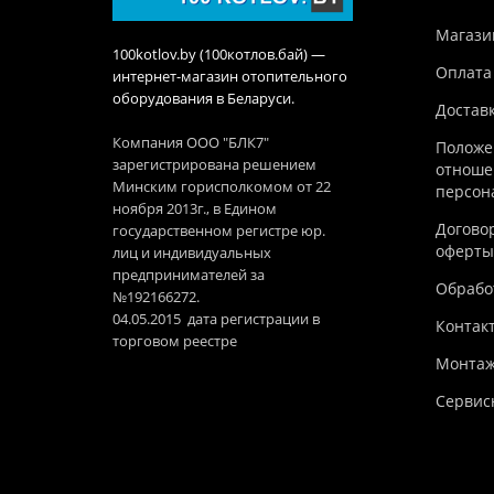
Магази
100kotlov.by (100котлов.бай) —
Оплата
интернет-магазин отопительного
оборудования в Беларуси.
Достав
Компания ООО "БЛК7"
Положе
зарегистрирована решением
отноше
Минским горисполкомом от 22
персон
ноября 2013г., в Едином
Догово
государственном регистре юр.
оферты
лиц и индивидуальных
предпринимателей за
Обработ
№192166272.
04.05.2015 дата регистрации в
Контак
торговом реестре
Монтаж
Сервис