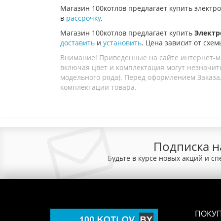
Магазин
100котлов
предлагает купить электр
в
рассрочку
.
Магазин 100котлов предлагает купить
Электро
доставить
и
установить
. Цена зависит от схем
Внимание! Приведенные на сайте интернет-м
включая цвет и комплектация могут незначите
модельного ряда). Перед оформлением Заказа,
комплектации товара.
Подписка н
Будьте в курсе новых акций и с
ПОКУ