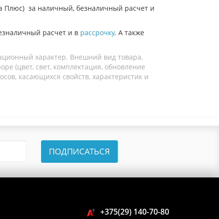
а Плюс)
за наличный, безналичный расчет и
езналичный расчет и в
рассрочку
. А также
ационный характер. Внешний вид товара,
ре (цвет, свет, комплектация, обновление
осов, касающихся свойств, характеристик и
ПОДПИСАТЬСЯ
+375(29) 140-70-80