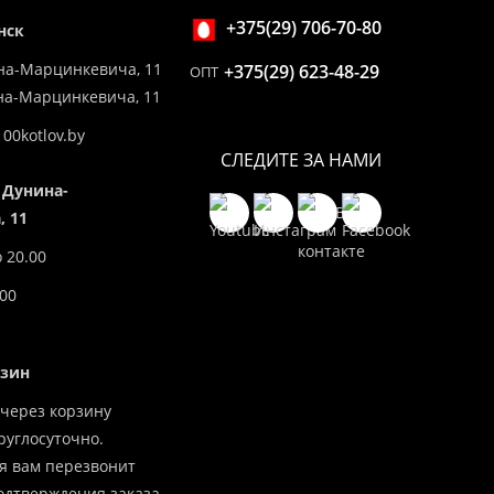
+375(29) 706-70-80
нск
на-Марцинкевича, 11
+375(29) 623-48-29
ОПТ
ина-Марцинкевича, 11
00kotlov.by
СЛЕДИТЕ ЗА НАМИ
 Дунина-
 11
о 20.00
.00
азин
через корзину
углосуточно.
я вам перезвонит
одтверждения заказа.