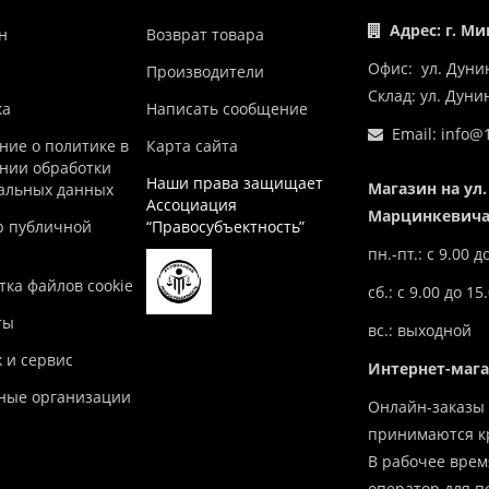
Адрес: г. Ми
н
Возврат товара
Офис: ул. Дуни
Производители
Склад: ул. Дун
ка
Написать сообщение
Email:
info@1
ние о политике в
Карта сайта
нии обработки
Наши права защищает
Магазин на ул.
альных данных
Ассоциация
Марцинкевича,
р публичной
“Правосубъектность”
пн.-пт.: с 9.00 д
ка файлов cookie
сб.: с 9.00 до 15
ты
вс.: выходной
 и сервис
Интернет-маг
ные организации
Онлайн-заказы 
принимаются кр
В рабочее врем
оператор для п