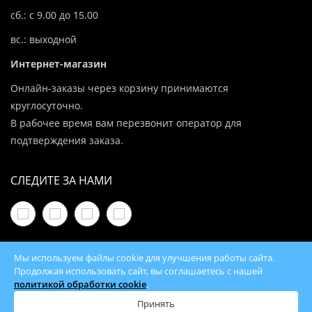
сб.: с 9.00 до 15.00
вс.: выходной
Интернет-магазин
Онлайн-заказы через корзину принимаются
круглосуточно.
В рабочее время вам перезвонит оператор для
подтверждения заказа.
СЛЕДИТЕ ЗА НАМИ
Мы используем файлы cookie для улучшения работы сайта.
Продолжая использовать сайт, вы соглашаетесь с нашей
политикой обработки cookie
.
© 2026 100Kotlov.by — продажа отопительного
оборудования с доставкой по всей Беларуси
Принять