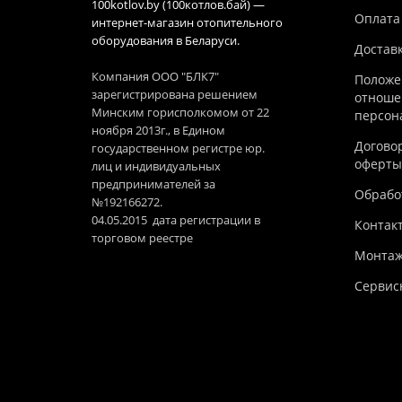
100kotlov.by (100котлов.бай) —
Оплата
интернет-магазин отопительного
оборудования в Беларуси.
Достав
Компания ООО "БЛК7"
Положе
зарегистрирована решением
отноше
Минским горисполкомом от 22
персон
ноября 2013г., в Едином
Догово
государственном регистре юр.
оферты
лиц и индивидуальных
предпринимателей за
Обработ
№192166272.
04.05.2015 дата регистрации в
Контак
торговом реестре
Монтаж
Сервис