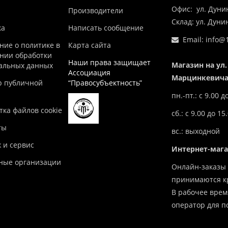
Офис: ул. Дуни
Производители
Склад: ул. Дун
ка
Написать сообщение
Email:
info@1
ние о политике в
Карта сайта
нии обработки
Наши права защищает
Магазин на ул.
альных данных
Ассоциация
Марцинкевича,
р публичной
“Правосубъектность”
пн.-пт.: с 9.00 д
ка файлов cookie
сб.: с 9.00 до 15
ты
вс.: выходной
 и сервис
Интернет-маг
ные организации
Онлайн-заказы 
принимаются кр
В рабочее врем
оператор для п