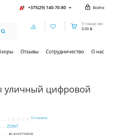
+375(29) 140-70-80
Войти
0 товар(-ов)
0.00
бзоры
Отзывы
Сотрудничество
О нас
ы уличный цифровой
0 отзывов
ZONT
BLK0073958