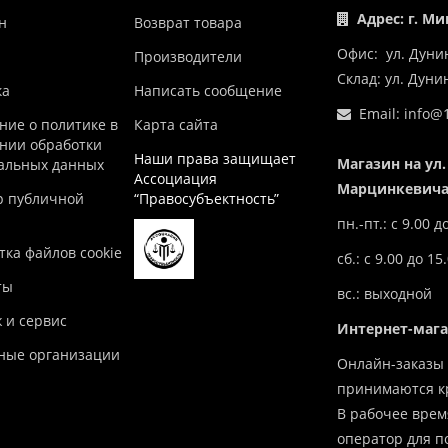
Адрес: г. Ми
н
Возврат товара
Офис: ул. Дуни
Производители
Склад: ул. Дун
ка
Написать сообщение
Email:
info@1
ние о политике в
Карта сайта
нии обработки
Наши права защищает
Магазин на ул.
альных данных
Ассоциация
Марцинкевича,
р публичной
“Правосубъектность”
пн.-пт.: с 9.00 д
ка файлов cookie
сб.: с 9.00 до 15
ты
вс.: выходной
 и сервис
Интернет-маг
ные организации
Онлайн-заказы 
принимаются кр
В рабочее врем
оператор для п