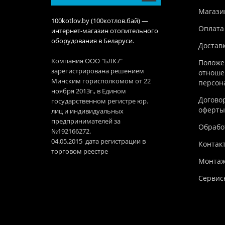
Магази
100kotlov.by (100котлов.бай) —
Оплата
интернет-магазин отопительного
оборудования в Беларуси.
Достав
Компания ООО "БЛК7"
Положе
зарегистрирована решением
отноше
Минским горисполкомом от 22
персон
ноября 2013г., в Едином
Догово
государственном регистре юр.
оферты
лиц и индивидуальных
предпринимателей за
Обработ
№192166272.
04.05.2015 дата регистрации в
Контак
торговом реестре
Монтаж
Сервис