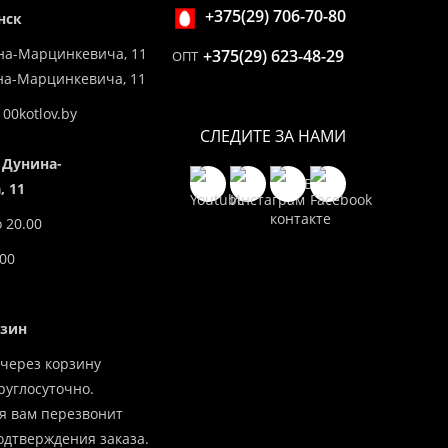
+375(29) 706-70-80
нск
на-Марцинкевича, 11
+375(29) 623-48-29
ОПТ
ина-Марцинкевича, 11
00kotlov.by
СЛЕДИТЕ ЗА НАМИ
 Дунина-
 11
о 20.00
.00
азин
через корзину
углосуточно.
я вам перезвонит
одтверждения заказа.