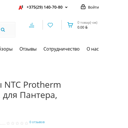
+375(29) 140-70-80
Войти
0 товар(-ов)
0.00
бзоры
Отзывы
Сотрудничество
О нас
 NTC Protherm
, для Пантера,
0 отзывов