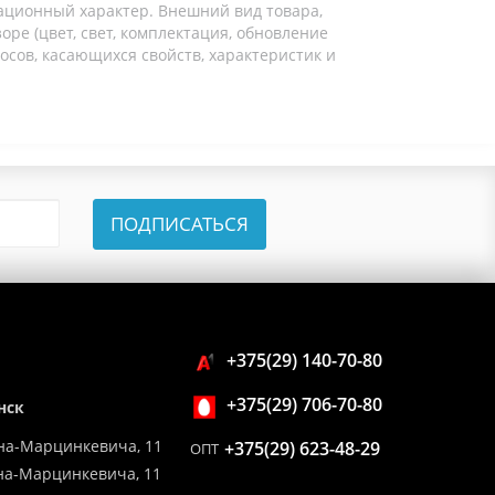
ационный характер. Внешний вид товара,
ре (цвет, свет, комплектация, обновление
осов, касающихся свойств, характеристик и
ПОДПИСАТЬСЯ
+375(29) 140-70-80
+375(29) 706-70-80
нск
на-Марцинкевича, 11
+375(29) 623-48-29
ОПТ
ина-Марцинкевича, 11