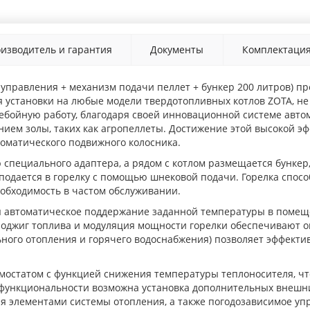
изводитель и гарантия
Документы
Комплектаци
м управления + механизм подачи пеллет + бункер 200 литров) п
 установки на любые модели твердотопливных котлов ZOTA, н
ебойную работу, благодаря своей инновационной системе авто
нием золы, таких как агропеллеты. Достижение этой высокой э
оматического подвижного колосника.
специального адаптера, а рядом с котлом размещается бункер,
 подается в горелку с помощью шнековой подачи. Горелка спосо
еобходимость в частом обслуживании.
я автоматическое поддержание заданной температуры в помеще
поджиг топлива и модуляция мощности горелки обеспечивают 
ьного отопления и горячего водоснабжения) позволяет эффекти
мостатом с функцией снижения температуры теплоносителя, ч
ункциональности возможна установка дополнительных внешних
я элементами системы отопления, а также погодозависимое уп