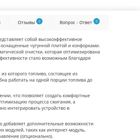
0
0
я
Отзывы
Вопрос - Ответ
редставляет собой высокоэффективное
е оснащенные чугунной плитой и конфорками.
матической очистки, которая оптимизирована
ффективности стало возможным благодаря
 из которого топливо, состоящее из
бна работать на одной порции топлива до
нии, что позволяет создать комфортные
оптимизацию процесса сжигания, а
вно интегрировать устройство в
то добавляет дополнительные возможности
 модулей, таких как интернет-модуль,
равление (опционально).