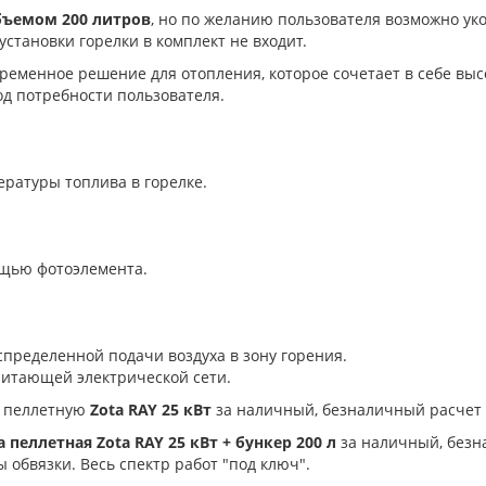
бъемом 200 литров
, но по желанию пользователя возможно ук
установки горелки в комплект не входит.
временное решение для отопления, которое сочетает в себе вы
од потребности пользователя.
ературы топлива в горелке.
ощью фотоэлемента.
спределенной подачи воздуха в зону горения.
итающей электрической сети.
у пеллетную
Zota RAY 25 кВт
за наличный, безналичный расчет 
 пеллетная Zota RAY 25 кВт + бункер 200 л
за наличный, безн
ы обвязки. Весь спектр работ "под ключ".