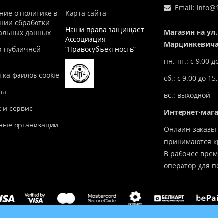
Email:
info@1
ние о политике в
Карта сайта
нии обработки
Наши права защищает
Магазин на ул.
альных данных
Ассоциация
Марцинкевича,
р публичной
“Правосубъектность”
пн.-пт.: с 9.00 д
ка файлов cookie
сб.: с 9.00 до 15
ты
вс.: выходной
 и сервис
Интернет-маг
ные организации
Онлайн-заказы 
принимаются кр
В рабочее врем
оператор для п