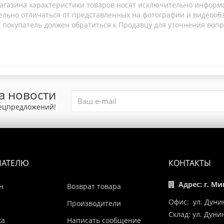
агазина характеристики товаров носят исключительно информ
льно отличаться от представленных на фотографии и видеообзо
 покупатель должен обратиться к Продавцу для уточнения вопр
а новости
пецпредложений!
ПАТЕЛЮ
КОНТАКТЫ
Адрес: г. Ми
н
Возврат товара
Офис: ул. Дуни
Производители
Склад: ул. Дун
ка
Написать сообщение