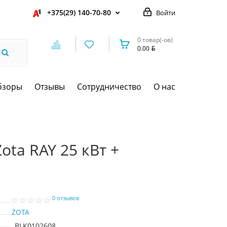
+375(29) 140-70-80
Войти
0 товар(-ов)
0.00
бзоры
Отзывы
Сотрудничество
О нас
ota RAY 25 кВт +
0 отзывов
ZOTA
BLK0102608