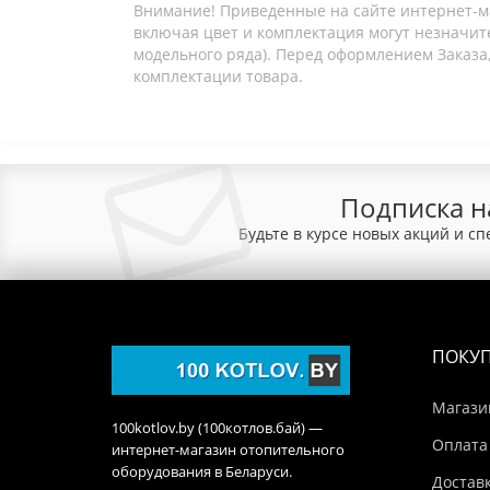
Внимание! Приведенные на сайте интернет-м
включая цвет и комплектация могут незначите
модельного ряда). Перед оформлением Заказа,
комплектации товара.
Подписка н
Будьте в курсе новых акций и с
ПОКУ
Магази
100kotlov.by (100котлов.бай) —
Оплата
интернет-магазин отопительного
оборудования в Беларуси.
Достав