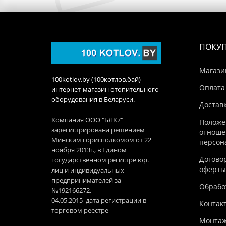
ПОКУ
Магази
100kotlov.by (100котлов.бай) —
Оплата
интернет-магазин отопительного
оборудования в Беларуси.
Достав
Компания ООО "БЛК7"
Положе
зарегистрирована решением
отноше
Минским горисполкомом от 22
персон
ноября 2013г., в Едином
Догово
государственном регистре юр.
оферты
лиц и индивидуальных
предпринимателей за
Обработ
№192166272.
04.05.2015 дата регистрации в
Контак
торговом реестре
Монтаж