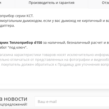
и
Производитель и гарантия
От
оприбор серии КСТ.
ямоугольным дымоходом, если у вас дымоход не кирпичный и ва
даптера.
дник Теплоприбор d150
за наличный, безналичный расчет и 
абот "под ключ".
агазина характеристики товаров носят исключительно информ
льно отличаться от представленных на фотографии и видеообзо
 покупатель должен обратиться к Продавцу для уточнения вопр
а новости
пецпредложений!