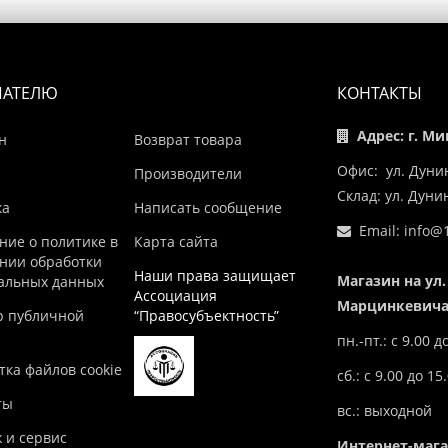
ПАТЕЛЮ
КОНТАКТЫ
Адрес: г. Ми
н
Возврат товара
Офис: ул. Дуни
Производители
Склад: ул. Дун
ка
Написать сообщение
Email:
info@1
ние о политике в
Карта сайта
нии обработки
Наши права защищает
Магазин на ул.
альных данных
Ассоциация
Марцинкевича,
р публичной
“Правосубъектность”
пн.-пт.: с 9.00 д
ка файлов cookie
сб.: с 9.00 до 15
ты
вс.: выходной
 и сервис
Интернет-маг