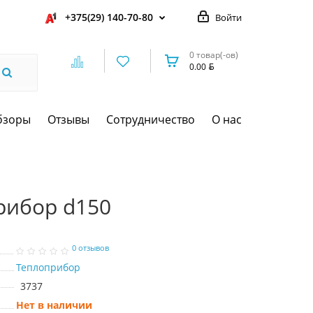
+375(29) 140-70-80
Войти
0 товар(-ов)
0.00
бзоры
Отзывы
Сотрудничество
О нас
рибор d150
0 отзывов
Теплоприбор
3737
Нет в наличии