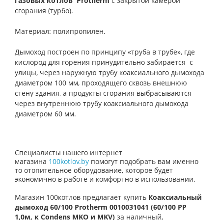
газовых котлов Protherm
с закрытой камерой
сгорания (турбо).
Материал: полипропилен.
Дымоход построен по принципу «труба в трубе», где
кислород для горения принудительно забирается с
улицы, через наружную трубу коаксиального дымохода
диаметром 100 мм, проходящего сквозь внешнюю
стену здания, а продукты сгорания выбрасываются
через внутреннюю трубу коаксиального дымохода
диаметром 60 мм.
Специалисты нашего интернет
магазина
100kotlov.by
помогут подобрать вам именно
то отопительное оборудование, которое будет
экономично в работе и комфортно в использовании.
Магазин 100котлов предлагает купить
Коаксиальный
дымоход 60/100 Protherm 0010031041 (60/100 PP
1,0м, к Condens MKO и MKV)
за наличный,