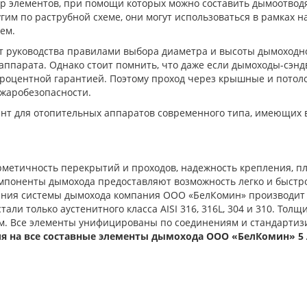
р элементов, при помощи которых можно составить дымоотвод
гим по раструбной схеме, они могут использоваться в рамках н
ем.
 руководства правилами выбора диаметра и высоты дымоходно
ппарата. Однако стоит помнить, что даже если дымоходы-сэ
процентной гарантией. Поэтому проход через крышные и потол
жаробезопасности.
нт для отопительных аппаратов современного типа, имеющих 
рметичность перекрытий и проходов, надежность крепления, п
поненты дымохода предоставляют возможность легко и быстро
ния системы дымохода компания ООО «БелКомин» производит 
ли только аустенитного класса AISI 316, 316L, 304 и 310. Тол
 мм. Все элементы унифицированы по соединениям и стандартиз
я на все составные элементы дымохода ООО «БелКомин» 5 