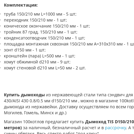
Комплектация:
труба 150/210 мм L=1000 мм - 5 шт;
переходник 150/210 мм - 1 шт;
коническое окончание 150/210 мм - 1 шт;
тройник 87 град. 150/210 мм - 1 шт;
конденсатоотводчик 150/210 мм - 1 шт;
площадка монтажная сквозная 150/210 мм A=310х310 мм - 1 ш
зонт d150 мм - 1 шт;
кронштейн (пара) L=500 мм - 1 шт;
хомут обжимной d210 мм - 9 шт;
хомут стеновой d210 мм L=50 мм - 2 шт.
Купить дымоходы
из нержавеющей стали типа сэндвич для 
430/AISI 430 0.8/0.5 мм d150/210 мм , можно в магазине 100kot
дымохода из нержавейки. Доставку осуществляем по всем горо
Могилев, Гомель, Минск и др.)
Магазин 100котлов предлагает купить
Дымоход TIS D150/210 
метров)
за наличный, безналичный расчет и в
рассрочку
. А
схемы обвязки. Весь спектр работ "под ключ".