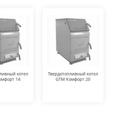
ливный котел
Твердотопливный котел
Твердо
омфорт 14
GTM Комфорт 20
GTM