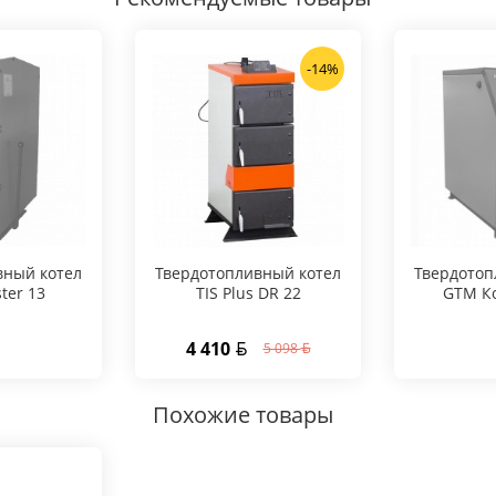
-14%
вный котел
Твердотопливный котел
Твердотоп
ter 13
TIS Plus DR 22
GTM К
4 410
5 098
Похожие товары