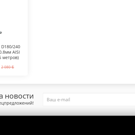
 D180/240
0.8мм AISI
5 метров)
2 080
а новости
пецпредложений!