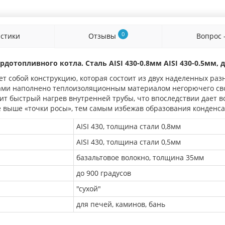
0
истики
Отзывы
Вопрос 
дотопливного котла. Сталь AISI 430-0.8мм AISI 430-0.5мм, 
т собой конструкцию, которая состоит из двух наделенных ра
ами наполнено теплоизоляционным материалом негорючего свой
дит быстрый нагрев внутренней трубы, что впоследствии дает 
е выше «точки росы», тем самым избежав образования конденса
AISI 430, толщина стали 0,8мм
AISI 430, толщина стали 0,5мм
базальтовое волокно, толщина 35мм
до 900 градусов
"сухой"
для печей, каминов, бань