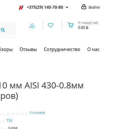
+375(29) 140-70-80
Войти
0 товар(-ов)
0.00
бзоры
Отзывы
Сотрудничество
О нас
0 мм AISI 430-0.8мм
тров)
0 отзывов
TIS
5498