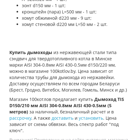
зонт d150 мм - 1 шт;
кронштейн (пара) L=500 мм - 1 шт;
хомут обжимной d220 мм - 9 шт;
хомут стеновой d220 мм L=50 мм - 2 шт.
Купить дымоходы
из нержавеющей стали типа
сэндвич для твердотопливного котла в Минске
марки AISI 304-0.8мм AISI 430-0.5мм d150/220 мм,
можно в магазине 100kotlov.by. Цена зависит от
количества трубы для дымохода из нержавейки.
Доставку осуществляем по всем городам Беларуси
(Брест, Гродно, Витебск, Могилев, Гомель, Минск и др.)
Магазин 100котлов предлагает купить
Дымоход TIS
D150/210 мм AISI 304-0.8мм AISI 430-0.5мм (5
метров)
за наличный, безналичный расчет и в
рассрочку
. А также
доставить
и
установить
. Цена
зависит от схемы обвязки. Весь спектр работ "под
ключ".
Внимание! Приведенные на сайте интернет-магазина