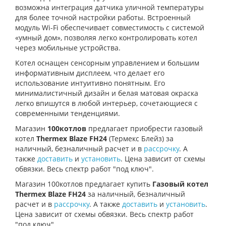
возможна интеграция датчика уличной температуры
для более точной настройки работы. Встроенный
модуль Wi-Fi обеспечивает совместимость с системой
«умный дом», позволяя легко контролировать котел
через мобильные устройства.
Котел оснащен сенсорным управлением и большим
информативным дисплеем, что делает его
использование интуитивно понятным. Его
минималистичный дизайн и белая матовая окраска
легко впишутся в любой интерьер, сочетающиеся с
современными тенденциями.
Магазин
100котлов
предлагает приобрести газовый
котел
Thermex Blaze FH24
(Термекс Блейз) за
наличный, безналичный расчет и в
рассрочку
. А
также
доставить
и
установить
. Цена зависит от схемы
обвязки. Весь спектр работ "под ключ".
Магазин 100котлов предлагает купить
Газовый котел
Thermex Blaze FH24
за наличный, безналичный
расчет и в
рассрочку
. А также
доставить
и
установить
.
Цена зависит от схемы обвязки. Весь спектр работ
"под ключ".