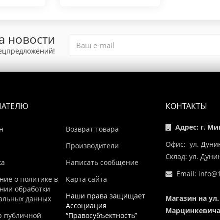
а новости
пецпредложений!
ПАТЕЛЮ
КОНТАКТЫ
Адрес: г. Ми
н
Возврат товара
Офис: ул. Дуни
Производители
Склад: ул. Дун
ка
Написать сообщение
Email:
info@1
ние о политике в
Карта сайта
нии обработки
Наши права защищает
Магазин на ул.
альных данных
Ассоциация
Марцинкевича,
р публичной
“Правосубъектность”