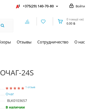
+375(29) 140-70-80
Войти
0 товар(-ов)
0.00
бзоры
Отзывы
Сотрудничество
О нас
 ОЧАГ-24S
1 отзыв
Очаг
BLK0103657
В наличии