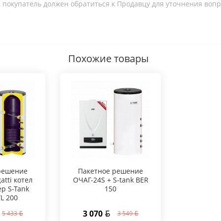
 покупатель должен обратиться к Продавцу для уточнения вопр
Похожие товары
решение
Пакетное решение
atti котел
ОЧАГ-24S + S-tank BER
ер S-Tank
150
L 200
3 070
5 433
3 549