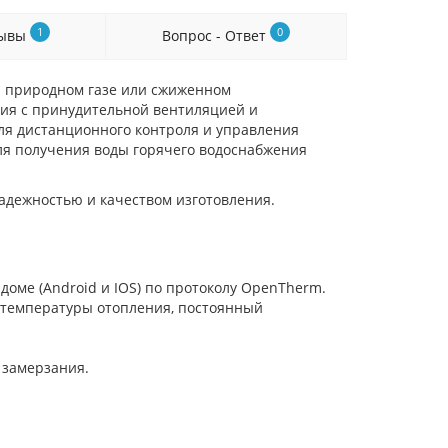
1
0
зывы
Вопрос - Ответ
а природном газе или сжиженном
ния с принудительной вентиляцией и
ля дистанционного контроля и управления
Для получения воды горячего водоснабжения
адежностью и качеством изготовления.
оме (Android и IOS) по протоколу OpenTherm.
 температуры отопления, постоянный
т замерзания.