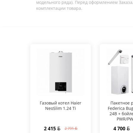
модельного ряда). Перед оформлением Заказа,
комплектации товара.
Газовый котел Haier
Пакетное 
NeoSlim 1.24 Ti
Federica Bug
24В + бойл
PWR/PW
2 415
4 700
2 791