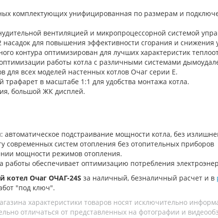
ных комплектующих унифицированная по размерам и подключен
инудительной вентиляцией и микропроцессорной системой упра
2 насадок для повышения эффективности сгорания и снижения 
ного контура оптимизирован для лучших характеристик теплоо
оптимизации работы котла с различными системами дымоудал
в для всех моделей настенных котлов Очаг серии Е.
 трафарет в масштабе 1:1 для удобства монтажа котла.
ия, большой ЖК дисплей.
 автоматическое подстраивание мощности котла, без излишнего
ту современных систем отопления без отопительных приборов
нии мощности режимов отопления.
а работы обеспечивает оптимизацию потребления электроэнерг
й котел Очаг ОЧАГ-24S
за наличный, безналичный расчет и в
абот "под ключ".
агазина характеристики товаров носят исключительно информ
льно отличаться от представленных на фотографии и видеообзо