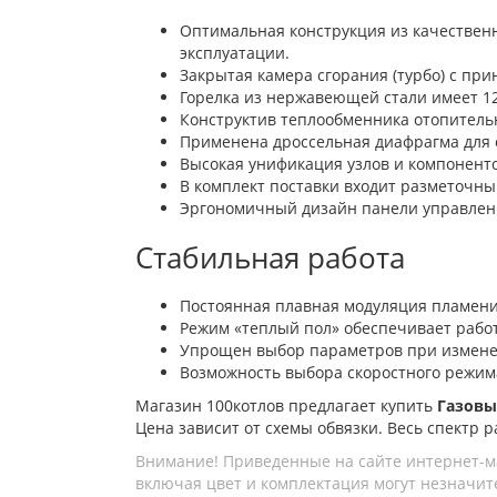
Оптимальная конструкция из качествен
эксплуатации.
Закрытая камера сгорания (турбо) с пр
Горелка из нержавеющей стали имеет 1
Конструктив теплообменника отопитель
Применена дроссельная диафрагма для 
Высокая унификация узлов и компоненто
В комплект поставки входит разметочный
Эргономичный дизайн панели управлен
Стабильная работа
Постоянная плавная модуляция пламени:
Режим «теплый пол» обеспечивает рабо
Упрощен выбор параметров при измене
Возможность выбора скоростного режим
Магазин 100котлов предлагает купить
Газовы
Цена зависит от схемы обвязки. Весь спектр р
Внимание! Приведенные на сайте интернет-м
включая цвет и комплектация могут незначите