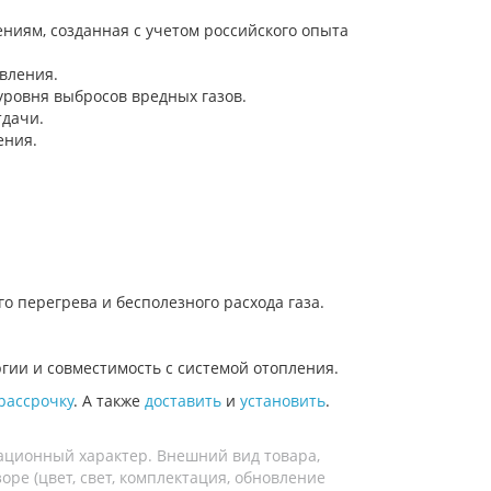
иям, созданная с учетом российского опыта
вления.
уровня выбросов вредных газов.
тдачи.
ения.
 перегрева и бесполезного расхода газа.
ии и совместимость с системой отопления.
рассрочку
. А также
доставить
и
установить
.
ационный характер. Внешний вид товара,
ре (цвет, свет, комплектация, обновление