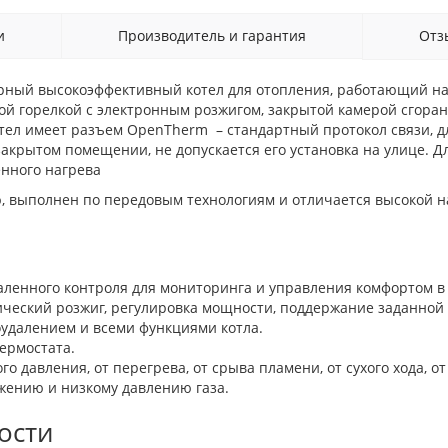
и
Производитель и гарантия
От
урный высокоэффективный котел для отопления, работающий н
й горелкой с электронным розжигом, закрытой камерой сгора
тел имеет разъем OpenTherm – стандартный протокол связи, д
 закрытом помещении, не допускается его установка на улице. 
енного нагрева
, выполнен по передовым технологиям и отличается высокой н
ленного контроля для мониторинга и управления комфортом в д
ический розжиг, регулировка мощности, поддержание заданной
оудалением и всеми функциями котла.
ермостата.
го давления, от перегрева, от срыва пламени, от сухого хода, о
жению и низкому давлению газа.
ости