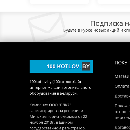
Подписка н
Будьте в курсе новых акций и с
ПОКУ
Магази
100kotlov.by (100котлов.бай) —
Оплата
интернет-магазин отопительного
оборудования в Беларуси.
Достав
Компания ООО "БЛК7"
Положе
зарегистрирована решением
отноше
Минским горисполкомом от 22
персон
ноября 2013г., в Едином
Догово
государственном регистре юр.