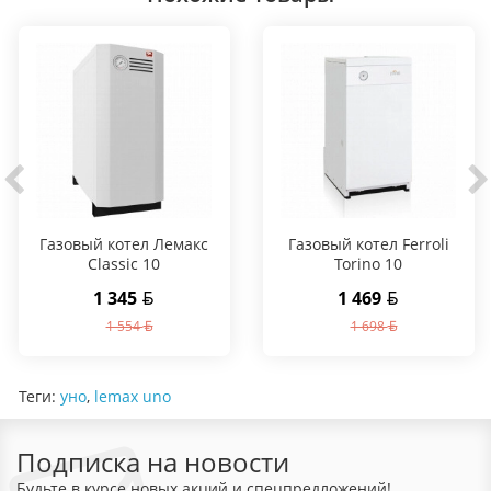
Газовый котел Лемакс
Газовый котел Ferroli
Classic 10
Torino 10
1 345
1 469
1 554
1 698
Теги:
уно
,
lemax uno
Подписка на новости
Будьте в курсе новых акций и спецпредложений!