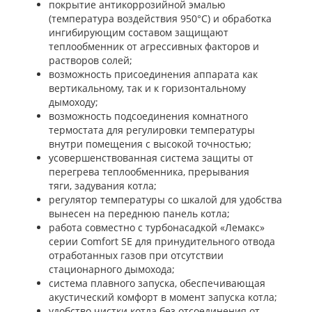
покрытие антикоррозийной эмалью
(температура воздействия 950°С) и обработка
ингибирующим составом защищают
теплообменник от агрессивных факторов и
растворов солей;
возможность присоединения аппарата как
вертикальному, так и к горизонтальному
дымоходу;
возможность подсоединения комнатного
термостата для регулировки температуры
внутри помещения с высокой точностью;
усовершенствованная система защиты от
перегрева теплообменника, прерывания
тяги, задувания котла;
регулятор температуры со шкалой для удобства
вынесен на переднюю панель котла;
работа совместно с турбонасадкой «Лемакс»
серии Comfort SE для принудительного отвода
отработанных газов при отсутствии
стационарного дымохода;
система плавного запуска, обеспечивающая
акустический комфорт в момент запуска котла;
удобство чистки котла без отсоединения от