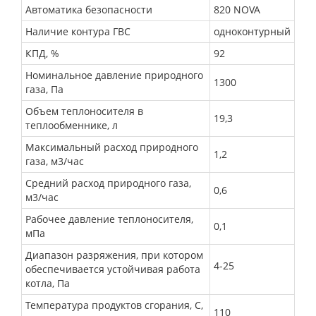
Автоматика безопасности
820 NOVA
Наличие контура ГВС
одноконтурный
КПД, %
92
Номинальное давление природного
1300
газа, Па
Объем теплоносителя в
19,3
теплообменнике, л
Максимальный расход природного
1,2
газа, м3/час
Средний расход природного газа,
0,6
м3/час
Рабочее давление теплоносителя,
0,1
мПа
Диапазон разряжения, при котором
4-25
обеспечивается устойчивая работа
котла, Па
Температура продуктов сгорания, С,
110