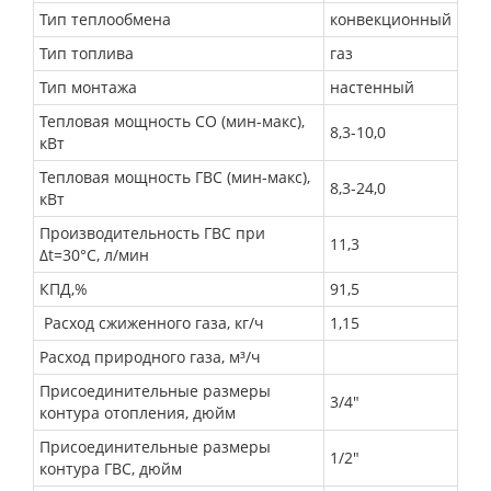
Тип теплообмена
конвекционный
Тип топлива
газ
Тип монтажа
настенный
Тепловая мощность СО (мин-макс),
8,3-10,0
кВт
Тепловая мощность ГВС (мин-макс),
8,3-24,0
кВт
Производительность ГВС при
11,3
Δt=30°C, л/мин
КПД,%
91,5
Расход сжиженного газа, кг/ч
1,15
Расход природного газа, м³/ч
Присоединительные размеры
3/4"
контура отопления, дюйм
Присоединительные размеры
1/2"
контура ГВС, дюйм