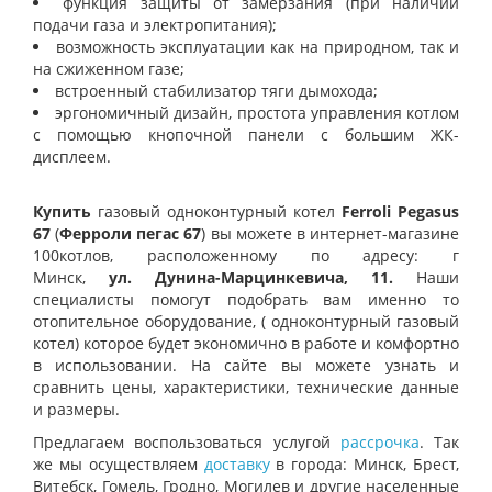
функция защиты от замерзания (при наличии
подачи газа и электропитания);
возможность эксплуатации как на природном, так и
на сжиженном газе;
встроенный стабилизатор тяги дымохода;
эргономичный дизайн, простота управления котлом
с помощью кнопочной панели с большим ЖК-
дисплеем.
Купить
газовый
одноконтурный котел
Ferroli Pegasus
67
(
Ферроли пегас 67
) вы можете в интернет-магазине
100котлов, расположенному по адресу: г
Минск,
ул.
Дунина-Марцинкевича, 11.
Наши
специалисты помогут подобрать вам именно то
отопительное оборудование, (
одноконтурный газовый
котел) которое будет экономично в работе и комфортно
в использовании. На сайте вы можете узнать и
сравнить цены, характеристики, технические данные
и размеры.
Предлагаем воспользоваться услугой
рассрочка
. Так
же мы осуществляем
доставку
в города: Минск, Брест,
Витебск, Гомель, Гродно, Могилев и другие населенные