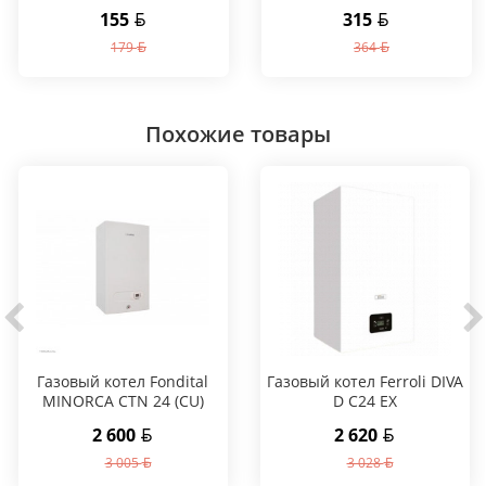
155
315
179
364
Похожие товары
Газовый котел Fondital
Газовый котел Ferroli DIVA
MINORCA CTN 24 (CU)
D C24 EX
2 600
2 620
3 005
3 028