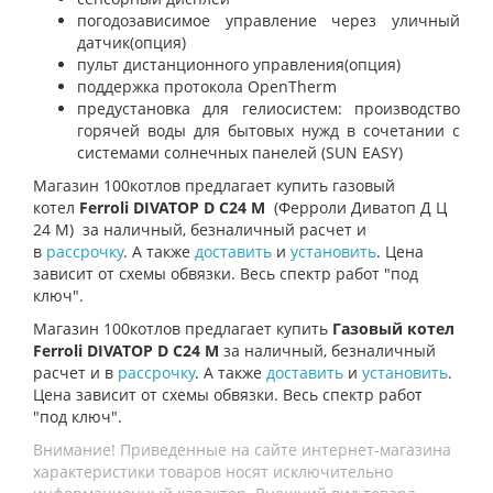
погодозависимое управление через уличный
датчик(опция)
пульт дистанционного управления(опция)
поддержка протокола OpenTherm
предустановка для гелиосистем: производство
горячей воды для бытовых нужд в сочетании с
системами солнечных панелей (SUN EASY)
Магазин 100котлов предлагает купить газовый
котел
Ferroli DIVATOP D C24 M
(Ферроли Диватоп Д Ц
24 М) за наличный, безналичный расчет и
в
рассрочку
. А также
доставить
и
установить
. Цена
зависит от схемы обвязки. Весь спектр работ "под
ключ".
Магазин 100котлов предлагает купить
Газовый котел
Ferroli DIVATOP D C24 M
за наличный, безналичный
расчет и в
рассрочку
. А также
доставить
и
установить
.
Цена зависит от схемы обвязки. Весь спектр работ
"под ключ".
Внимание! Приведенные на сайте интернет-магазина
характеристики товаров носят исключительно