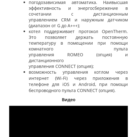
погодозависимая автоматика. Наивысшая
эффективность и энергосбережение в
сочетании с дистанционным
управлением
CRM
и наружным датчиком
(диапазон от
G
до
A
+++);
котел поддерживает протокол
OpenTherm
.
Это позволяет держать постоянную
температуру в помещении при помощи
комнатного пульта
управления
ROMEO
(опция) и
дистанционного
управления
CONNECT
(опция);
возможность управления котлом через
интернет (
Wi
-
Fi
) через приложения в
телефоне для
iOS
и
Android
, при помощи
беспроводного пульта
CONNECT
(опция).
Видео