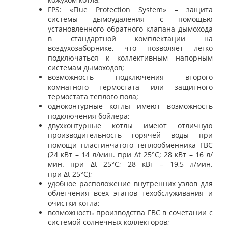
FPS
: «
Flue Protection System
» – защита
системы дымоудаления с помощью
установленного обратного клапана дымохода
в стандартной комплектации на
воздухозаборнике, что позволяет легко
подключаться к коллективным напорным
системам дымоходов;
возможность подключения второго
комнатного термостата или защитного
термостата теплого пола;
одноконтурные котлы имеют возможность
подключения бойлера;
двухконтурные котлы имеют отличную
производительность горячей воды при
помощи пластинчатого теплообменника ГВС
(24 кВт – 14 л/мин. при
Δt
25°
C
; 28 кВт – 16 л/
мин. при
Δt
25°
C
; 28 кВт – 19,5 л/мин.
при
Δt
25°
C
);
удобное расположение внутренних узлов для
облегчения всех этапов техобслуживания и
очистки котла;
возможность производства ГВС в сочетании с
системой солнечных коллекторов;