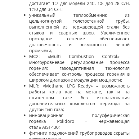
достигает 1:7 для модели 24С, 1:8 для 28 С/
H
,
1:10 для 34 С/
H
;
уникальный теплообменник из
цельнотянутой толстостенной трубы,
выполненной из нержавеющей стали без
стыков и сварных швов. Увеличенное
проходное сечение обеспечивает
долговечность и возможность легкой
промывки;
MC
2: «
Multi Combustion Control
» –
многоуровневое регулирование процесса
горения: газоадаптивная технология
обеспечивает контроль процесса горения в
широком диапазоне модуляции мощности;
MLR
: «
Methane LPG Ready
» – возможность
работы котла как на метане, так и на
сжиженном газе без использования
дополнительных комплектов перехода на
другой тип газа;
инновационная полусферическая
горелка
Polidoro
– нержавеющая
сталь
AISI
430;
фитинги подключений трубопроводов скрыты
кожухом котла;