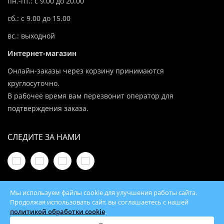
пн.-пт.: с 9.00 до 20.00
сб.: с 9.00 до 15.00
вс.: выходной
Интернет-магазин
Онлайн-заказы через корзину принимаются
круглосуточно.
В рабочее время вам перезвонит оператор для
подтверждения заказа.
СЛЕДИТЕ ЗА НАМИ
Мы используем файлы cookie для улучшения работы сайта.
Продолжая использовать сайт, вы соглашаетесь с нашей
политикой обработки cookie
.
© 2026 100Kotlov.by — продажа отопительного