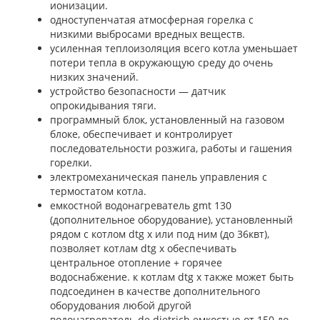
ионизации.
одноступенчатая атмосферная горелка с
низкими выбросами вредных веществ.
усиленная теплоизоляция всего котла уменьшает
потери тепла в окружающую среду до очень
низких значений.
устройство безопасности — датчик
опрокидывания тяги.
программный блок, установленный на газовом
блоке, обеспечивает и контролирует
последовательности розжига, работы и гашения
горелки.
электромеханическая панель управления с
термостатом котла.
емкостной водонагреватель
gmt
130
(дополнительное оборудование), установленный
рядом с котлом
dtg x
или под ним (до 36квт),
позволяет котлам
dtg x
обеспечивать
центральное отопление + горячее
водоснабжение. к котлам
dtg x
также может быть
подсоединен в качестве дополнительного
оборудования любой другой
водонагреватель
de dietrich
емкостью от 150 до