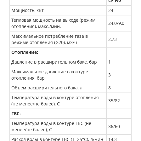
CF NG
Мощность, кВт
24
Тепловая мощность на выходе (режим
24,0/9,0
отопления), макс./мин.
Максимальное потребление газа в
2,73
режиме отопления (G20), м3/ч
Отопление:
Давление в расширительном баке, бар
1
Максимальное давление в контуре
3
отопления, бар
Объем расширительного бака, л
8
Температура воды в контуре отопления
35/82
(не менее/не более), С
ГВС:
Температура воды в контуре ГВС (не
36/60
менее/не более), С
Расход воды в контуре ГВС (Т=25°С), л/мин
14,3