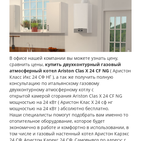
В офисе нашей компании вы можете узнать цену,
сравнить цены,
купить двухконтурный газовый
атмосферный котел
Ariston Clas X 24 CF NG
( Аристон
Класс Икс 24 СФ НГ )
, а так же получить полную
консультацию по итальянскому газовому
двухконтурному атмосферному котлу с
открытой камерой сгорания
Ariston Clas X 24 CF NG
мощностью на 24 кВт
( Аристон Клас Х 24 сф нг
мощностью на 24 кВт )
абсолютно бесплатно.
Наши специалисты помогут подобрать вам именно то
отопительное оборудование, которое будет
экономично в работе и комфортно в использовании, в
том числе и газовый настенный котел Аристон Карэкс
24 СФ, Аристон Карекс 24 СФ.
Самовывоз
по адресу: г.