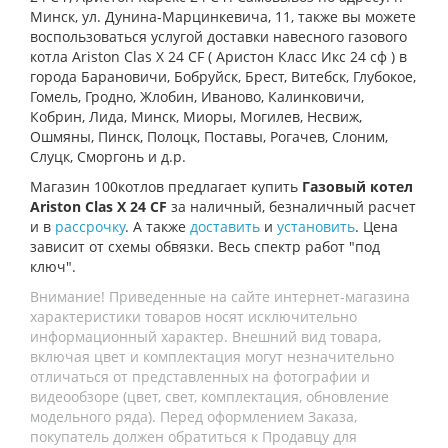
Минск, ул. Дунина-Марцинкевича, 11, также вы можете
воспользоваться услугой доставки навесного газового
котла
Ariston Clas X 24 CF
( Аристон Класс Икс 24 сф )
в
города Барановичи, Бобруйск, Брест, Витебск, Глубокое,
Гомель, Гродно, Жлобин, Иваново, Калинковичи,
Кобрин, Лида, Минск, Миоры, Могилев, Несвиж,
Ошмяны, Пинск, Полоцк, Поставы, Рогачев, Слоним,
Слуцк, Сморгонь и д.р.
Магазин 100котлов предлагает купить
Газовый котел
Ariston Clas X 24 CF
за наличный, безналичный расчет
и в
рассрочку
. А также
доставить
и
установить
. Цена
зависит от схемы обвязки. Весь спектр работ "под
ключ".
Внимание! Приведенные на сайте интернет-магазина
характеристики товаров носят исключительно
информационный характер. Внешний вид товара,
включая цвет и комплектация могут незначительно
отличаться от представленных на фотографии и
видеообзоре (цвет, свет, комплектация, обновление
модельного ряда). Перед оформлением Заказа,
покупатель должен обратиться к Продавцу для