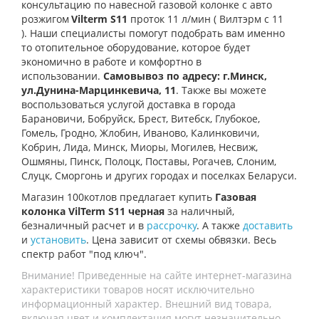
консультацию по навесной газовой колонке с авто
розжигом
Vilterm S11
проток 11 л/мин
( Вилтэрм с 11
).
Наши специалисты помогут подобрать вам именно
то отопительное оборудование, которое будет
экономично в работе и комфортно в
использовании.
Самовывоз
по адресу: г.Минск,
ул.Дунина-Марцинкевича, 11
. Также вы можете
воспользоваться услугой доставка
в города
Барановичи, Бобруйск, Брест, Витебск, Глубокое,
Гомель, Гродно, Жлобин, Иваново, Калинковичи,
Кобрин, Лида, Минск, Миоры, Могилев, Несвиж,
Ошмяны, Пинск, Полоцк, Поставы, Рогачев, Слоним,
Слуцк, Сморгонь и других городах и поселках Беларуси.
Магазин 100котлов предлагает купить
Газовая
колонка VilTerm S11 черная
за наличный,
безналичный расчет и в
рассрочку
. А также
доставить
и
установить
. Цена зависит от схемы обвязки. Весь
спектр работ "под ключ".
Внимание! Приведенные на сайте интернет-магазина
характеристики товаров носят исключительно
информационный характер. Внешний вид товара,
включая цвет и комплектация могут незначительно