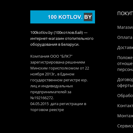
ПОКУ
Магази
100kotlov.by (100котлов.бай) —
Оплата
интернет-магазин отопительного
оборудования в Беларуси.
Достав
Компания ООО "БЛК7"
Положе
зарегистрирована решением
отноше
Минским горисполкомом от 22
персон
ноября 2013г., в Едином
Догово
государственном регистре юр.
оферты
лиц и индивидуальных
предпринимателей за
Обработ
№192166272.
04.05.2015 дата регистрации в
Контак
торговом реестре
Монтаж
Сервис