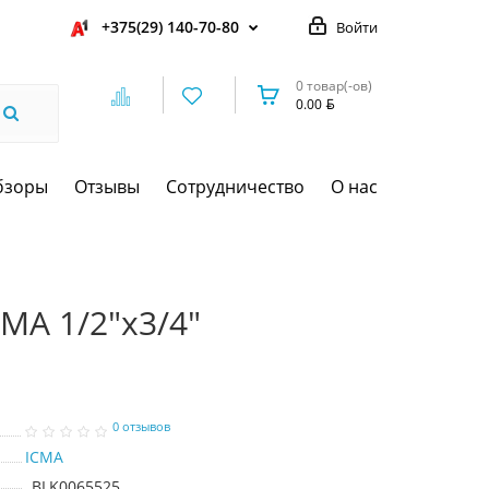
+375(29) 140-70-80
Войти
0 товар(-ов)
0.00
бзоры
Отзывы
Сотрудничество
О нас
MA 1/2"x3/4"
0 отзывов
ICMA
BLK0065525