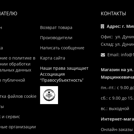
ПАТЕЛЮ
КОНТАКТЫ
Адрес: г. Ми
н
Возврат товара
Офис: ул. Дуни
Производители
Склад: ул. Дун
ка
Написать сообщение
Email:
info@1
ние о политике в
Карта сайта
нии обработки
Наши права защищает
Магазин на ул.
альных данных
Ассоциация
Марцинкевича,
р публичной
“Правосубъектность”
пн.-пт.: с 9.00 д
ка файлов cookie
сб.: с 9.00 до 15
ты
вс.: выходной
 и сервис
Интернет-маг
ные организации
Онлайн-заказы 