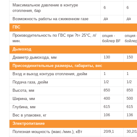
Максимальное давление в контуре
6
6
отопления, бар
Возможность работы на сжиженном газе
да
да
ГВС
Производительность по ГВС при ?t= 25°С, л/
опция -
опция 
мин.
бойлер BF
бойлер
Дымоход
Диаметр дымохода, мм
130
150
Присоединительные размеры, габариты, вес
Вход и выход контура отопления, дюйм
1
1
Подача газа, дюйм
1/2
1/2
Высота, мм
850
850
Ширина, мм
400
500
Глубина, мм
615
615
Вес в упаковке, кг
106
136
Электропитание
Полезная мощность (макс./мин.), кВт
20/9,1
30,2/1