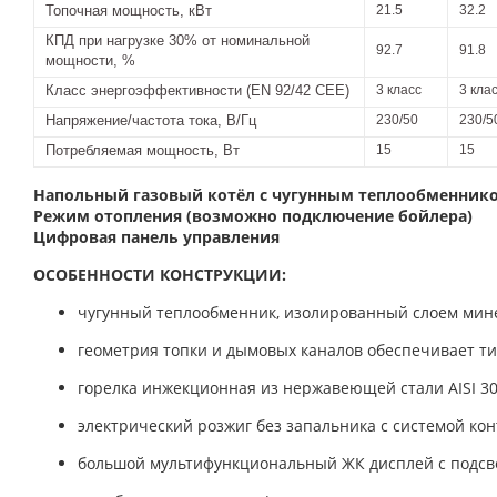
Топочная мощность, кВт
21.5
32.2
КПД при нагрузке 30% от номинальной
92.7
91.8
мощности, %
Класс энергоэффективности (EN 92/42 CEE)
3 класс
3 кла
Напряжение/частота тока, В/Гц
230/50
230/5
Потребляемая мощность, Вт
15
15
Напольный газовый котёл с чугунным теплообменник
Режим отопления (возможно подключение бойлера)
Цифровая панель управления
ОСОБЕННОСТИ КОНСТРУКЦИИ:
чугунный теплообменник, изолированный слоем мин
геометрия топки и дымовых каналов обеспечивает т
горелка инжекционная из нержавеющей стали AISI 3
электрический розжиг без запальника с системой ко
большой мультифункциональный ЖК дисплей с подсве