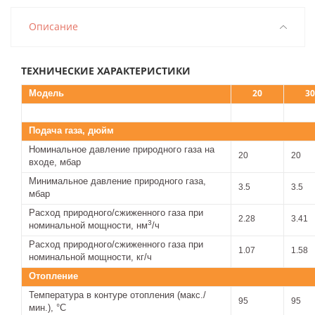
Описание
ТЕХНИЧЕСКИЕ ХАРАКТЕРИСТИКИ
20
30
Модель
Подача газа, дюйм
Номинальное давление природного газа на
20
20
входе, мбар
Минимальное давление природного газа,
3.5
3.5
мбар
Расход природного/сжиженного газа при
2.28
3.41
3
номинальной мощности, нм
/ч
Расход природного/сжиженного газа при
1.07
1.58
номинальной мощности, кг/ч
Отопление
Температура в контуре отопления (макс./
95
95
мин.), °С