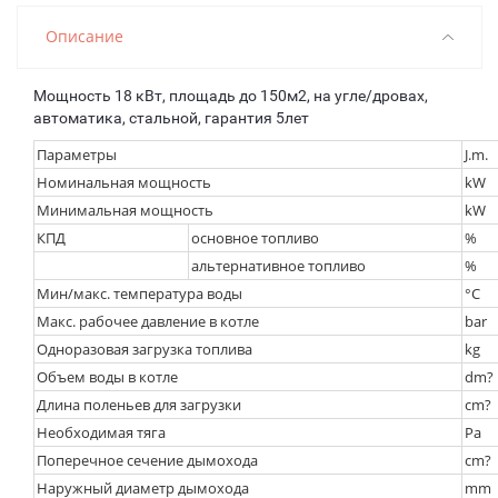
Описание
Мощность 18
кВт, площадь до 150
м2, на угле/дровах,
автоматика
, стальной, гарантия 5лет
Параметры
J.m.
Номинальная мощность
kW
Минимальная мощность
kW
КПД
основное топливо
%
альтернативное топливо
%
Мин/макс. температура воды
°C
Макс. рабочее давление в котле
bar
Одноразовая загрузка топлива
kg
Объем воды в котле
dm?
Длина поленьев для загрузки
cm?
Необходимая тяга
Pa
Поперечное сечение дымохода
cm?
Наружный диаметр дымохода
mm