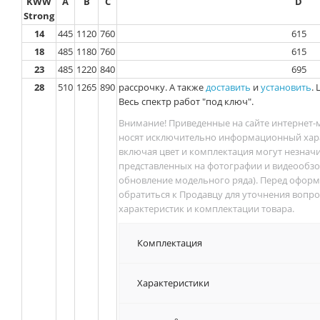
KWW
A
B
C
D
Strong
14
445
1120
760
615
18
485
1180
760
615
23
485
1220
840
695
28
510
1265
890
рассрочку. А также
доставить
и
установить
.
Весь спектр работ "под ключ".
Внимание! Приведенные на сайте интернет-
носят исключительно информационный хара
включая цвет и комплектация могут незначи
представленных на фотографии и видеообзоре
обновление модельного ряда). Перед оформ
обратиться к Продавцу для уточнения вопро
характеристик и комплектации товара.
Комплектация
Характеристики