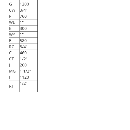
G
1200
CW
3/4"
F
760
WE
1"
B
300
WY
1"
E
580
RC
3/4"
C
460
CT
1/2"
J
260
MG
1 1/2"
I
1120
1/2"
RT