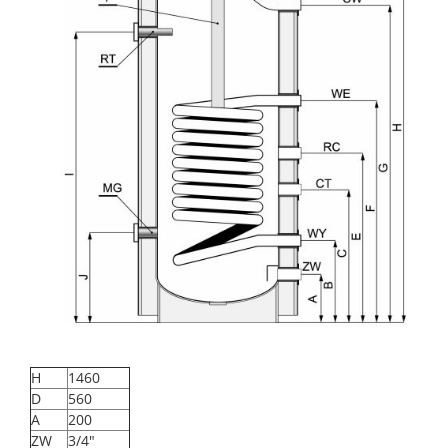
H
1460
D
560
A
200
ZW
3/4"