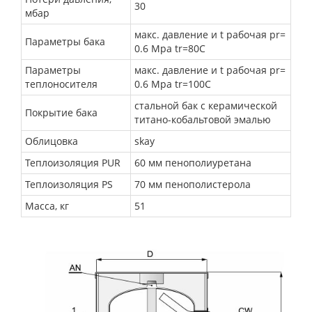
30
мбар
макс. давление и t рабочая pr=
Параметры бака
0.6 Mpa tr=80C
Параметры
макс. давление и t рабочая pr=
теплоносителя
0.6 Mpa tr=100C
стальной бак с керамической
Покрытие бака
титано-кобальтовой эмалью
Облицовка
skay
Теплоизоляция PUR
60 мм пенополиуретана
Теплоизоляция PS
70 мм пенополистерола
Масса, кг
51