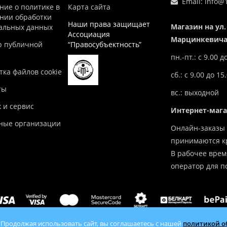
Email:
info@1
ние о политике в
Карта сайта
нии обработки
Наши права защищает
Магазин на ул.
альных данных
Ассоциация
Марцинкевича,
р публичной
“Правосубъектность”
пн.-пт.: с 9.00 д
ка файлов cookie
сб.: с 9.00 до 15
ты
вс.: выходной
 и сервис
Интернет-маг
ные организации
Онлайн-заказы 
принимаются кр
В рабочее врем
оператор для п
 Продолжая использовать сайт, вы соглашаетесь с нашей
политикой о
tlov.by — продажа отопительного оборудования с доставкой по 