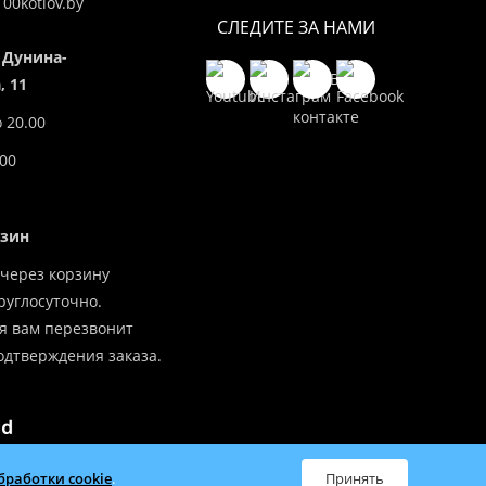
00kotlov.by
СЛЕДИТЕ ЗА НАМИ
 Дунина-
 11
о 20.00
.00
азин
через корзину
углосуточно.
я вам перезвонит
одтверждения заказа.
бработки cookie
.
всей Беларуси
Принять