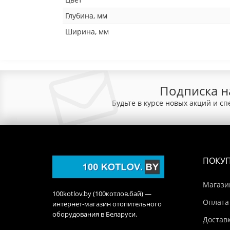
Глубина, мм
Ширина, мм
Подписка н
Будьте в курсе новых акций и с
ПОКУ
Магази
100kotlov.by (100котлов.бай) —
Оплата
интернет-магазин отопительного
оборудования в Беларуси.
Достав