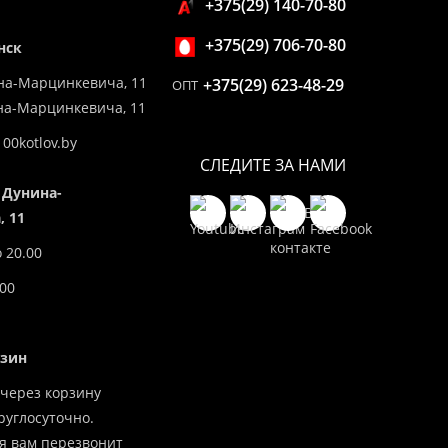
+375(29) 140-70-80
+375(29) 706-70-80
нск
на-Марцинкевича, 11
+375(29) 623-48-29
ОПТ
ина-Марцинкевича, 11
00kotlov.by
СЛЕДИТЕ ЗА НАМИ
 Дунина-
 11
о 20.00
.00
азин
через корзину
углосуточно.
я вам перезвонит