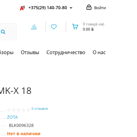
+375(29) 140-70-80
Войти
0 товар(-ов)
0.00
бзоры
Отзывы
Сотрудничество
О нас
MK-X 18
0 отзывов
ZOTA
BLK0096328
Нет в наличии