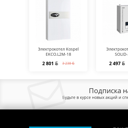
Электрокотел Kospel
Электроко
EKCO.L2M-18
SOLID-
2 801
2 497
3 238
Подписка н
Будьте в курсе новых акций и с