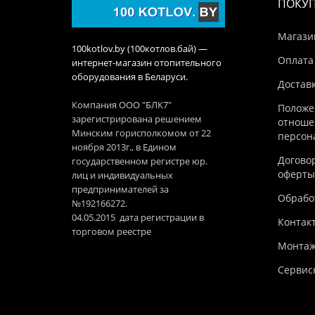
ПОКУ
Магази
100kotlov.by (100котлов.бай) —
Оплата
интернет-магазин отопительного
оборудования в Беларуси.
Достав
Компания ООО "БЛК7"
Положе
зарегистрирована решением
отноше
Минским горисполкомом от 22
персон
ноября 2013г., в Едином
Догово
государственном регистре юр.
оферты
лиц и индивидуальных
предпринимателей за
Обработ
№192166272.
04.05.2015 дата регистрации в
Контак
торговом реестре
Монтаж
Сервис