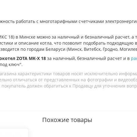
жность работать с многотарифными счетчиками электроэнергии
ИКС 18) в Минске можно за наличный и безналичный расчет, а 
ристики и описание котла, что позволит подобрать подходящую 
водится по городам Беларуси (Минск, Витебск, Гродно, Могилев,
окотел ZOTA MK-X 18
за наличный, безналичный расчет и в
ра
"под ключ".
агазина характеристики товаров носят исключительно информ
льно отличаться от представленных на фотографии и видеообзо
 покупатель должен обратиться к Продавцу для уточнения вопр
Похожие товары