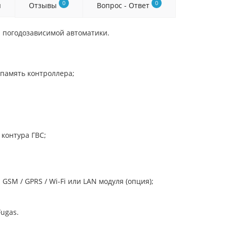
0
0
я
Отзывы
Вопрос - Ответ
 погодозависимой автоматики.
 память контроллера;
контура ГВС;
M / GPRS / Wi-Fi или LAN модуля (опция);
ugas.