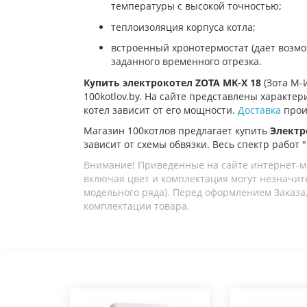
температуры с высокой точностью;
теплоизоляция корпуса котла;
встроенный хронотермостат (дает возмо
заданного временного отрезка.
Купить электрокотел
ZOTA MK-X 18
(Зота М-
100kotlov.by. На сайте представлены характе
котел зависит от его мощности.
Доставка
произ
Магазин 100котлов предлагает купить
Электр
зависит от схемы обвязки. Весь спектр работ 
Внимание! Приведенные на сайте интернет-м
включая цвет и комплектация могут незначите
модельного ряда). Перед оформлением Заказа,
комплектации товара.