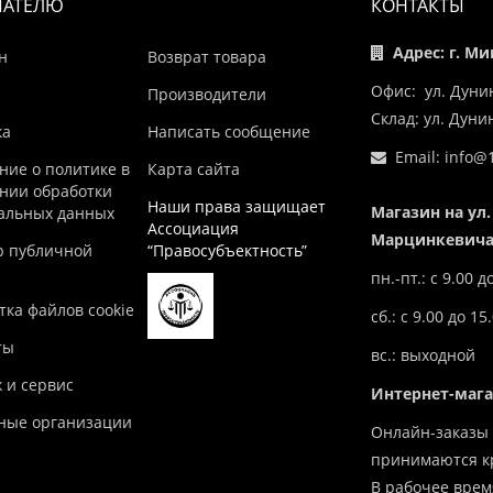
ПАТЕЛЮ
КОНТАКТЫ
Адрес: г. Ми
н
Возврат товара
Офис: ул. Дуни
Производители
Склад: ул. Дун
ка
Написать сообщение
Email:
info@1
ние о политике в
Карта сайта
нии обработки
Наши права защищает
Магазин на ул.
альных данных
Ассоциация
Марцинкевича,
р публичной
“Правосубъектность”
пн.-пт.: с 9.00 д
ка файлов cookie
сб.: с 9.00 до 15
ты
вс.: выходной
 и сервис
Интернет-маг
ные организации
Онлайн-заказы 
принимаются кр
В рабочее врем