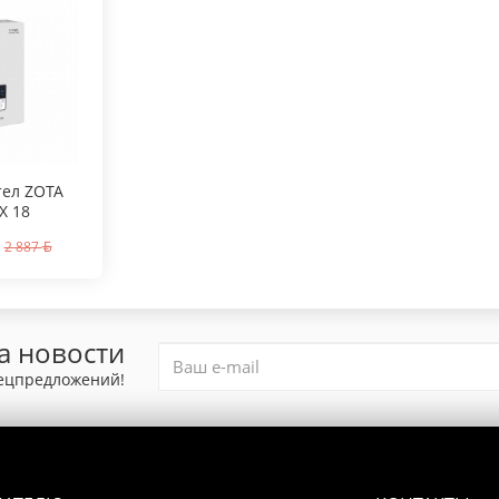
тел ZOTA
X 18
2 887
а новости
пецпредложений!