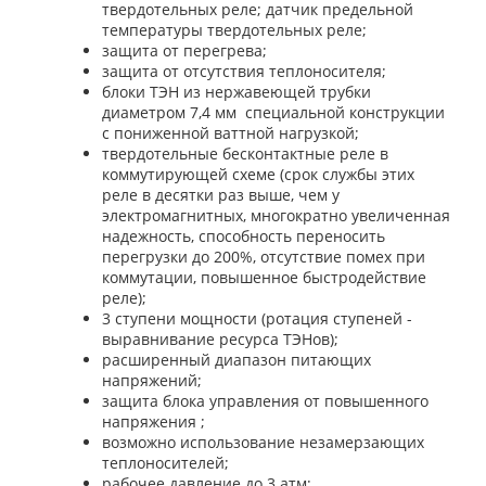
твердотельных реле; датчик предельной
температуры твердотельных реле;
защита от перегрева;
защита от отсутствия теплоносителя;
блоки ТЭН из нержавеющей трубки
диаметром 7,4 мм
специальной конструкции
с пониженной ваттной нагрузкой;
твердотельные бесконтактные реле в
коммутирующей схеме (срок службы этих
реле в десятки раз выше, чем у
электромагнитных, многократно увеличенная
надежность, способность переносить
перегрузки до 200%, отсутствие помех при
коммутации, повышенное быстродействие
реле);
3 ступени мощности (ротация ступеней -
выравнивание ресурса ТЭНов);
расширенный диапазон питающих
напряжений;
защита блока управления от повышенного
напряжения ;
возможно использование незамерзающих
теплоносителей;
рабочее давление до 3 атм;