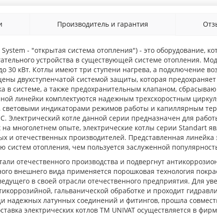
и
Производитель и гарантия
От
 System - "открытая система отопления") - это оборудование, 
огательного устройства в существующей системе отопления. М
 30 кВт. Котлы имеют три ступени нагрева, а подключение воз
щены двухступенчатой системой защиты, которая предохраняет у
а в системе, а также предохранительным клапаном, сбрасыва
данной линейки комплектуются надежным трехскоростным цирку
, световыми индикаторами режимов работы и капиллярным тер
5°С. Электрический котле данной серии предназначен для рабо
на многолетнем опыте, электрические котлы серии Standart я
ых и отечественных производителей. Представленная линейка 
ю систем отопления, чем пользуется заслуженной популярность
стали отечественного производства и подвергнут антикоррозио
ного внешнего вида применяется порошковая технология покра
ведущего в своей отрасли отечественного предприятия. Для ув
икоррозийной, гальванической обработке и проходит гидравли
щи надежных латунных соединений и фитингов, прошла совмест
ставка электрических котлов ТМ UNIVAT осуществляется в фирм