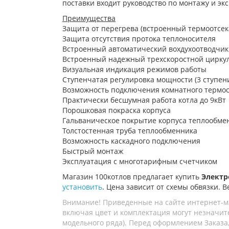
поставки входит руководство по монтажу и эк
Преимущества
Защита от перегрева (встроенный термоотсек
Защита отсутствия протока теплоносителя
Встроенный автоматический вохдухоотводчик
Встроенный надежный трехскоростной цирку
Визуальная индикация режимов работы
Ступенчатая регулировка мощности (3 ступен
Возможность подключения комнатного термос
Практически бесшумная работа котла до 9кВт
Порошковая покраска корпуса
Гальваническое покрытие корпуса теплообме
Толстостенная труба теплообменника
Возможность каскадного подключения
Быстрый монтаж
Эксплуатация с многотарифным счетчиком
Магазин 100котлов предлагает купить
Электро
установить
. Цена зависит от схемы обвязки. В
Внимание! Приведенные на сайте интернет-м
включая цвет и комплектация могут незначите
модельного ряда). Перед оформлением Заказа,