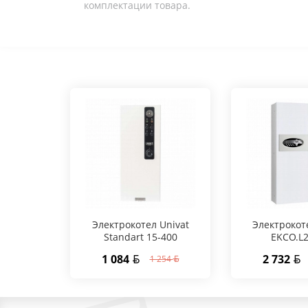
комплектации товара.
Электрокотел Univat
Электрокот
Standart 15-400
EKCO.L
1 084
2 732
1 254