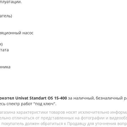
сплуатации.
атель)
ляционный насос
и)
тата
нника
котел Univat Standart OS 15-400
за наличный, безналичный р
есь спектр работ "под ключ".
агазина характеристики товаров носят исключительно информ
льно отличаться от представленных на фотографии и видеообзо
 покупатель должен обратиться к Продавцу для уточнения вопр