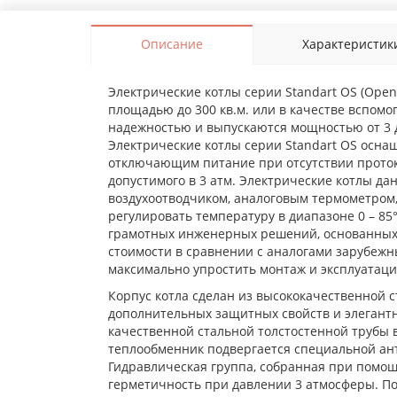
Описание
Характеристик
Электрические котлы серии Standart OS (Open
площадью до 300 кв.м. или в качестве вспом
надежностью и выпускаются мощностью от 3 до
Электрические котлы серии Standart OS осна
отключающим питание при отсутствии проток
допустимого в 3 атм. Электрические котлы 
воздухоотводчиком, аналоговым термометром
регулировать температуру в диапазоне 0 – 8
грамотных инженерных решений, основанных 
стоимости в сравнении с аналогами зарубежн
максимально упростить монтаж и эксплуатаци
Корпус котла сделан из высококачественной 
дополнительных защитных свойств и элегант
качественной стальной толстостенной трубы 
теплообменник подвергается специальной ант
Гидравлическая группа, собранная при помо
герметичность при давлении 3 атмосферы. По