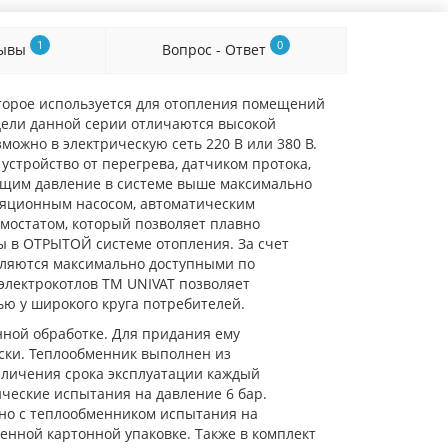
1
0
зывы
Вопрос - Ответ
которое используется для отопления помещений
одели данной серии отличаются высокой
можно в электрическую сеть 220 В или 380 В.
стройство от перегрева, датчиком протока,
ющим давление в системе выше максимально
ляционным насосом, автоматическим
мостатом, который позволяет плавно
ты в ОТРЫТОЙ системе отопления. За счет
вляются максимально доступными по
электрокотлов ТМ UNIVAT позволяет
ю у широкого круга потребителей.
нной обработке. Для придания ему
ски. Теплообменник выполнен из
еличения срока эксплуатации каждый
ческие испытания на давление 6 бар.
но с теплообменником испытания на
енной картонной упаковке. Также в комплект