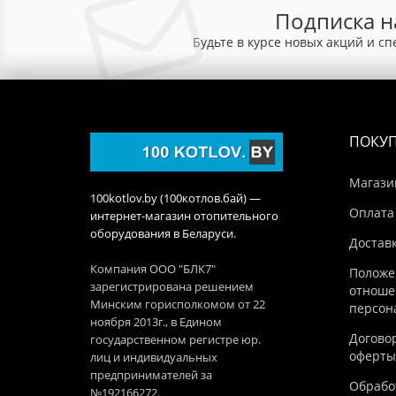
Подписка н
Будьте в курсе новых акций и с
ПОКУ
Магази
100kotlov.by (100котлов.бай) —
Оплата
интернет-магазин отопительного
оборудования в Беларуси.
Достав
Компания ООО "БЛК7"
Положе
зарегистрирована решением
отноше
Минским горисполкомом от 22
персон
ноября 2013г., в Едином
Догово
государственном регистре юр.
оферты
лиц и индивидуальных
предпринимателей за
Обработ
№192166272.