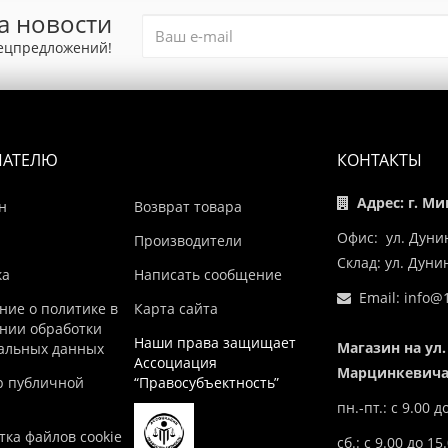
а новости
пецпредложений!
ПАТЕЛЮ
КОНТАКТЫ
Адрес: г. Ми
н
Возврат товара
Офис: ул. Дуни
Производители
Склад: ул. Дун
ка
Написать сообщение
Email:
info@1
ние о политике в
Карта сайта
нии обработки
Наши права защищает
Магазин на ул.
альных данных
Ассоциация
Марцинкевича,
р публичной
“Правосубъектность”
пн.-пт.: с 9.00 д
ка файлов cookie
сб.: с 9.00 до 15