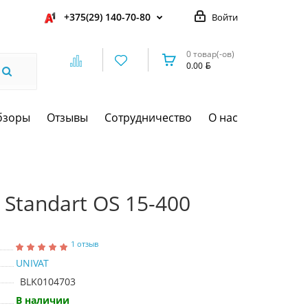
+375(29) 140-70-80
Войти
0 товар(-ов)
0.00
бзоры
Отзывы
Сотрудничество
О нас
 Standart OS 15-400
1 отзыв
UNIVAT
BLK0104703
В наличии