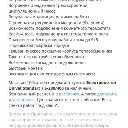
Встроенный надежный трехскоростной
циркуляционный насос
Визуальная индикация режимов работы
Ступенчатая регулировка мощности (3 ступени)
Возможность подключения комнатного термостата
Возможность подключения системы теплого пола
Практически бесшумная работа котла до 9кВт
Порошковая покраска корпуса
Гальваническое покрытие корпуса теплообменника
Толстостенная труба теплообменника
Возможность каскадного подключения
Быстрый монтаж
Эксплуатация с многотарифным счетчиком
Магазин 100котлов предлагает купить
Электрокотел
Univat Standart 7,5-230/400
за наличный,
безналичный расчет и в
рассрочку
. А также
доставить
и
установить
. Цена зависит от схемы обвязки. Весь
спектр работ "под ключ".
Внимание! Приведенные на сайте интернет-магазина
характеристики товаров носят исключительно
информационный характер. Внешний вид товара,