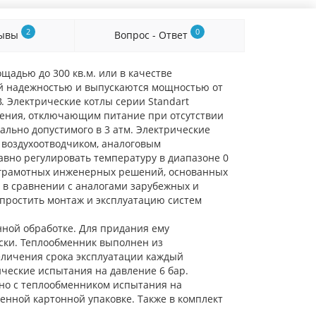
2
0
зывы
Вопрос - Ответ
щадью до 300 кв.м. или в качестве
ой надежностью и выпускаются мощностью от
В. Электрические котлы серии Standart
ления, отключающим питание при отсутствии
льно допустимого в 3 атм. Электрические
воздухоотводчиком, аналоговым
вно регулировать температуру в диапазоне 0
ет грамотных инженерных решений, основанных
 в сравнении с аналогами зарубежных и
простить монтаж и эксплуатацию систем
нной обработке. Для придания ему
ски. Теплообменник выполнен из
еличения срока эксплуатации каждый
ческие испытания на давление 6 бар.
но с теплообменником испытания на
енной картонной упаковке. Также в комплект