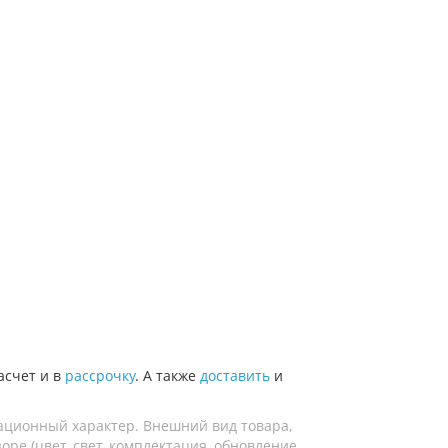
асчет и в
рассрочку
. А также
доставить
и
ационный характер. Внешний вид товара,
ре (цвет, свет, комплектация, обновление