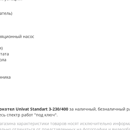
атель)
ляционный насос
и)
тата
ола
нника
котел Univat Standart 3-230/400
за наличный, безналичный р
есь спектр работ "под ключ".
агазина характеристики товаров носят исключительно информ
льно отличаться от представленных на фотографии и видеообзо