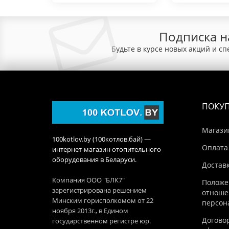
Подписка н
Будьте в курсе новых акций и с
ПОКУ
Магази
100kotlov.by (100котлов.бай) —
Оплата
интернет-магазин отопительного
оборудования в Беларуси.
Достав
Компания ООО "БЛК7"
Положе
зарегистрирована решением
отноше
Минским горисполкомом от 22
персон
ноября 2013г., в Едином
Догово
государственном регистре юр.