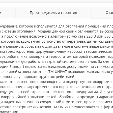
и
Производитель и гарантия
От
орудование, которое используется для отопления помещений пло
й системе отопления. Модели данной серии отличаются высок
, а подключение возможно в электрическую сеть 220 В или 380 
которая предохраняет устройство от перегрева, датчиком дав
ным клапаном, сбрасывающим давление в системе выше максима
ым трехскоростным циркуляционным насосом, автоматическим 
ов работы и капиллярным термостатом, который позволяет пла
редназначен для работы в закрытой системе отопления. За сч
серии Standart являются максимально доступными по стоимости
ая линейка электрокотлов ТМ UNIVAT позволяет максимально у
лярностью у широкого круга потребителей.
стали отечественного производства и подвергнут антикоррозио
ного внешнего вида применяется порошковая технология покра
ведущего в своей отрасли отечественного предприятия. Для ув
икоррозийной, гальванической обработке и проходит гидравли
щи надежных латунных соединений и фитингов, прошла совмест
ставка электрических котлов ТМ UNIVAT осуществляется в фирм
сплуатации.