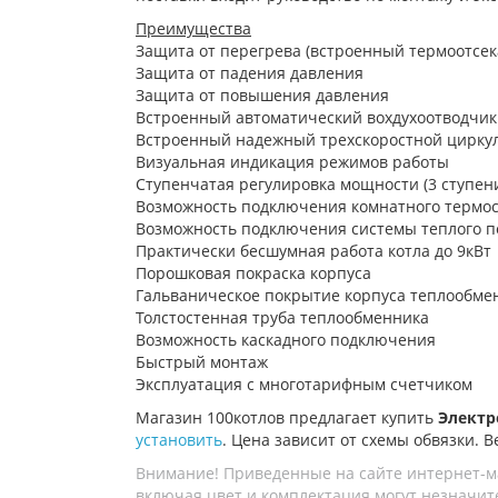
Преимущества
Защита от перегрева (встроенный термоотсек
Защита от падения давления
Защита от повышения давления
Встроенный автоматический вохдухоотводчик
Встроенный надежный трехскоростной цирку
Визуальная индикация режимов работы
Ступенчатая регулировка мощности (3 ступен
Возможность подключения комнатного термос
Возможность подключения системы теплого п
Практически бесшумная работа котла до 9кВт
Порошковая покраска корпуса
Гальваническое покрытие корпуса теплообме
Толстостенная труба теплообменника
Возможность каскадного подключения
Быстрый монтаж
Эксплуатация с многотарифным счетчиком
Магазин 100котлов предлагает купить
Электро
установить
. Цена зависит от схемы обвязки. В
Внимание! Приведенные на сайте интернет-м
включая цвет и комплектация могут незначите