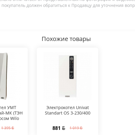
 покупатель должен обратиться к Продавцу для уточнения вопр
Похожие товары
тел УМТ
Электрокотел Univat
ай-МК (ТЭН
Standart OS 3-230/400
осом Wilo
881
1 395
1 019