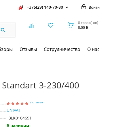
+375(29) 140-70-80
Войти
0 товар(-ов)
0.00
бзоры
Отзывы
Сотрудничество
О нас
 Standart 3-230/400
2 отзыва
UNIVAT
BLK0104691
В наличии