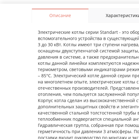
Описание
Характеристик
Электрические котлы серии Standart - это об
вспомогательного устройства в существующе
3 до 30 кВт. Котлы имеют три ступени нагрева
оснащены двухступенчатой системой защиты, 
давления в системе, а также предохранитель
котлы данной линейки комплектуются надежн
термометром, световыми индикаторами режим
– 85°С. Электрический котле данной серии п
на многолетнем опыте, электрические котлы 
отечественных производителей. Представленн
отопления, чем пользуется заслуженной попу
Корпус котла сделан из высококачественной 
дополнительных защитных свойств и элегант
качественной стальной толстостенной трубы 
теплообменник подвергается специальной ант
Гидравлическая группа, собранная при помо
герметичность при давлении 3 атмосферы. По
поставки входит руководство по монтажу и эк