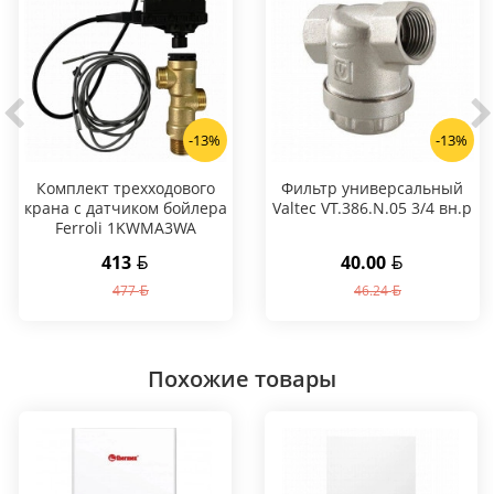
-13%
-13%
Комплект трехходового
Фильтр универсальный
крана с датчиком бойлера
Valtec VT.386.N.05 3/4 вн.р
Ferroli 1KWMA3WA
413
40.00
477
46.24
Похожие товары