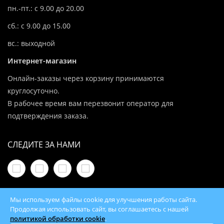
пн.-пт.: с 9.00 до 20.00
сб.: с 9.00 до 15.00
вс.: выходной
Интернет-магазин
Онлайн-заказы через корзину принимаются
круглосуточно.
В рабочее время вам перезвонит оператор для
подтверждения заказа.
СЛЕДИТЕ ЗА НАМИ
Мы используем файлы cookie для улучшения работы сайта.
Продолжая использовать сайт, вы соглашаетесь с нашей
политикой обработки cookie
.
© 2026 100Kotlov.by — продажа отопительного