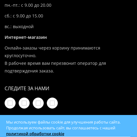
пн.-пт.: с 9.00 до 20.00
сб.: с 9.00 до 15.00
вс.: выходной
Интернет-магазин
Онлайн-заказы через корзину принимаются
круглосуточно.
В рабочее время вам перезвонит оператор для
подтверждения заказа.
СЛЕДИТЕ ЗА НАМИ
Мы используем файлы cookie для улучшения работы сайта.
Продолжая использовать сайт, вы соглашаетесь с нашей
политикой обработки cookie
.
© 2026 100Kotlov.by — продажа отопительного