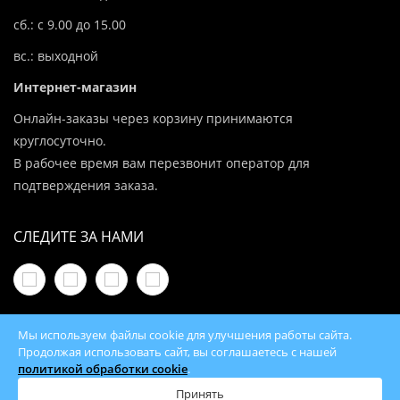
сб.: с 9.00 до 15.00
вс.: выходной
Интернет-магазин
Онлайн-заказы через корзину принимаются
круглосуточно.
В рабочее время вам перезвонит оператор для
подтверждения заказа.
СЛЕДИТЕ ЗА НАМИ
Мы используем файлы cookie для улучшения работы сайта.
Продолжая использовать сайт, вы соглашаетесь с нашей
политикой обработки cookie
.
© 2026 100Kotlov.by — продажа отопительного
оборудования с доставкой по всей Беларуси
Принять