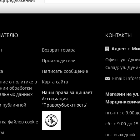
пецпредложений!
ПАТЕЛЮ
КОНТАКТЫ
Адрес: г. Ми
н
Возврат товара
Офис: ул. Дуни
Производители
Склад: ул. Дун
ка
Написать сообщение
Email:
info@1
ние о политике в
Карта сайта
нии обработки
Наши права защищает
Магазин на ул.
альных данных
Ассоциация
Марцинкевича,
р публичной
“Правосубъектность”
пн.-пт.: с 9.00 д
ка файлов cookie
сб.: с 9.00 до 15
ты
вс.: выходной