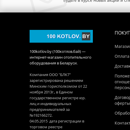
Будьте в курсе новых акций и с
ПОКУ
Магази
100kotlov.by (100котлов.бай) —
Оплата
интернет-магазин отопительного
оборудования в Беларуси.
Достав
Компания ООО "БЛК7"
Положе
зарегистрирована решением
отноше
Минским горисполкомом от 22
персон
ноября 2013г., в Едином
Догово
государственном регистре юр.
оферты
лиц и индивидуальных
предпринимателей за
Обработ
№192166272.
04.05.2015 дата регистрации в
Контак
торговом реестре